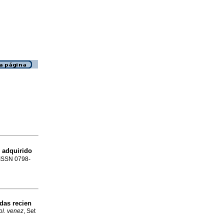
 adquirido
. ISSN 0798-
das recien
ol. venez
, Set