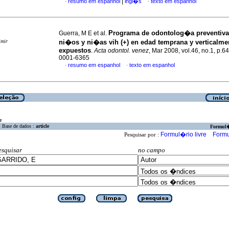
|
resumo em espanhol
ingl�s
texto em espanhol
·
·
Programa de odontolog�a preventiva 
Guerra, M E et al.
imir
ni�os y ni�as vih (+) en edad temprana y verticalme
expuestos
.
Acta odontol. venez
, Mar 2008, vol.46, no.1, p.6
0001-6365
resumo em espanhol
texto em espanhol
·
·
a
Base de dados :
article
Formul
Formul�rio livre
Formu
Pesquisar por :
esquisar
no campo