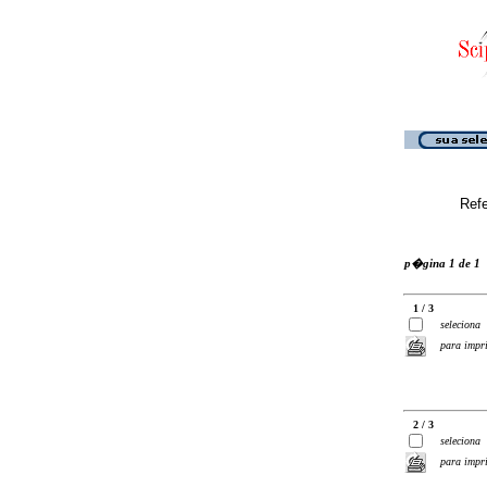
Ref
p�gina 1 de 1
1 / 3
seleciona
para impr
2 / 3
seleciona
para impr