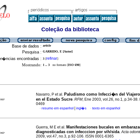
Coleção da biblioteca
Base de dados :
article
Pesquisa :
GARRIDO, E [Autor]
er�ncias encontradas :
refinar
3
[
]
Mostrando:
1 .. 3
no formato [
ISO 690
]
Paludismo como Infecci�n del Viajero
Navarro, P et al.
en el Estado Sucre
.
RFM
, Ene 2003, vol.26, no.1, p.34-38
imir
0469
|
resumo em espanhol
ingl�s
texto em espanhol
·
·
Manifestaciones bucales en embaraza
Guerra, M E et al.
diagnosticadas con infecccion por vih/sida
.
Acta odont
imir
2009, vol.47, no.3, p.92-106. ISSN 0001-6365