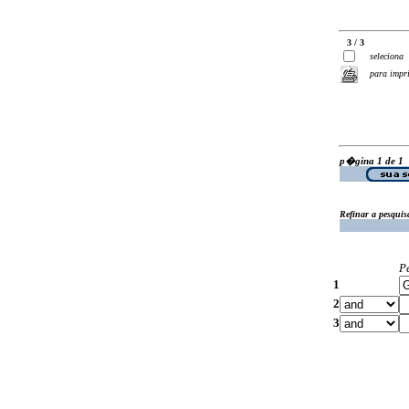
3 / 3
seleciona
para impr
p�gina 1 de 1
Refinar a pesquis
P
1
2
3