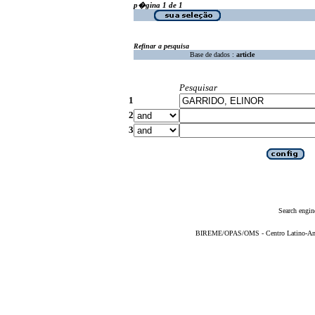
p�gina 1 de 1
Refinar a pesquisa
Base de dados :
article
Pesquisar
1
2
3
Search engin
BIREME/OPAS/OMS - Centro Latino-Ame