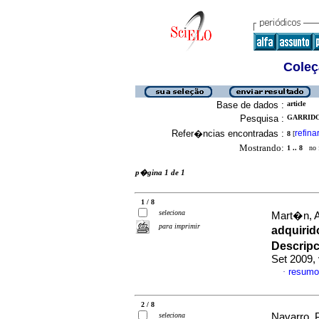
Coleç
Base de dados :
article
Pesquisa :
GARRIDO,
Refer�ncias encontradas :
refina
8
[
Mostrando:
1 .. 8
no f
p�gina 1 de 1
1 / 8
seleciona
Mart�n, A
para imprimir
adquirid
Descrip
Set 2009,
resumo
·
2 / 8
seleciona
Navarro, P