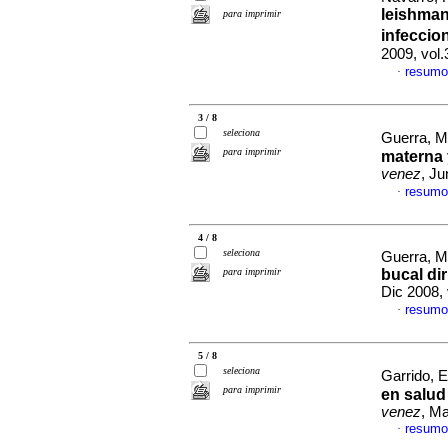
leishman
para imprimir
infecci
2009, vol
resumo
·
3 / 8
seleciona
Guerra, M
para imprimir
materna 
venez
, Ju
resumo
·
4 / 8
seleciona
Guerra, M
para imprimir
bucal di
Dic 2008,
resumo
·
5 / 8
seleciona
Garrido, El
para imprimir
en salud
venez
, Ma
resumo
·