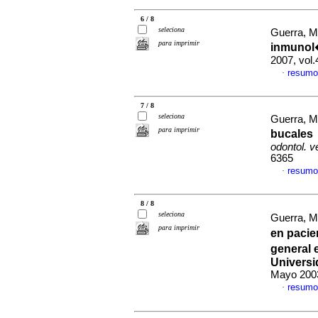
6 / 8
seleciona
Guerra, M
para imprimir
inmunol�
2007, vol
resumo
·
7 / 8
seleciona
Guerra, M
para imprimir
bucales
odontol. 
6365
resumo
·
8 / 8
seleciona
Guerra, M
para imprimir
en pacie
general 
Universi
Mayo 2003
resumo
·