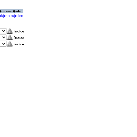
�rio avan�ado
l�rio b�sico