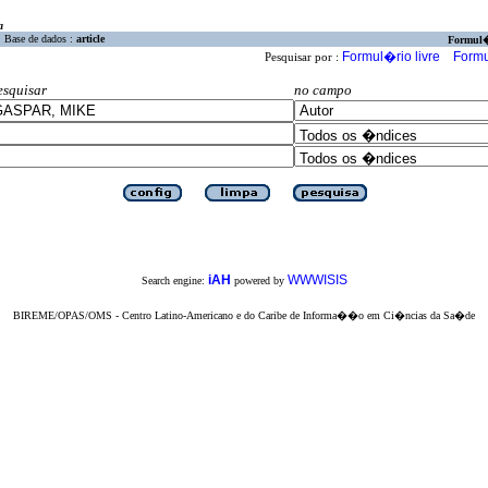
a
Base de dados :
article
Formul
Formul�rio livre
Formu
Pesquisar por :
esquisar
no campo
iAH
WWWISIS
Search engine:
powered by
BIREME/OPAS/OMS - Centro Latino-Americano e do Caribe de Informa��o em Ci�ncias da Sa�de