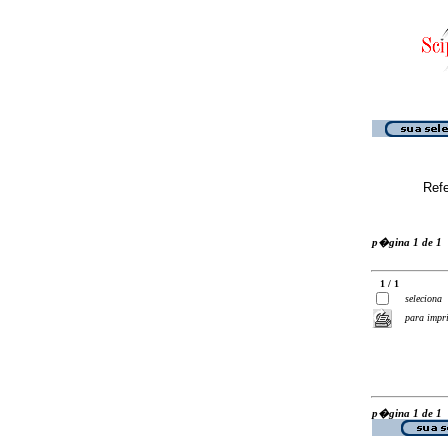
Ref
p�gina 1 de 1
1 / 1
seleciona
para impr
p�gina 1 de 1