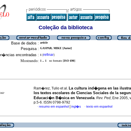
Coleção da biblioteca
Base de dados :
article
Pesquisa :
GASPAR, MIKE [Autor]
er�ncias encontradas :
refinar
1
[
]
Mostrando:
1 .. 1
no formato [
ISO 690
]
La cultura ind�gena en las ilustr
Ram�rez, Tulio et al.
los textos escolares de Ciencias Sociales
de la segun
imir
Educaci�n B�sica
en Venezuela
.
Rev. Ped
, Ene 2005, v
p.5-6. ISSN 0798-9792
|
resumo em espanhol
ingl�s
texto em espanhol
·
·