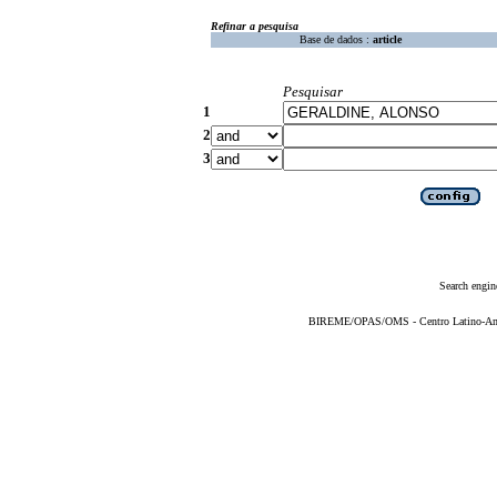
Refinar a pesquisa
Base de dados :
article
Pesquisar
1
2
3
Search engin
BIREME/OPAS/OMS - Centro Latino-Ame