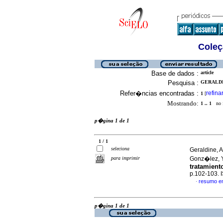
Coleç
Base de dados :
article
Pesquisa :
GERALDI
Refer�ncias encontradas :
refina
1
[
Mostrando:
1 .. 1
no f
p�gina 1 de 1
1 / 1
seleciona
Geraldine, 
para imprimir
Gonz�lez, 
tratamient
p.102-103.
resumo e
·
p�gina 1 de 1