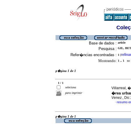
Coleç
Base de dados :
article
Pesquisa :
GIL, BET
Refer�ncias encontradas :
refina
1
[
Mostrando:
1 .. 1
no f
p�gina 1 de 1
1 / 1
seleciona
Villarreal, �
�rea urban
para imprimir
Venez.
, Dic
resumo e
·
p�gina 1 de 1