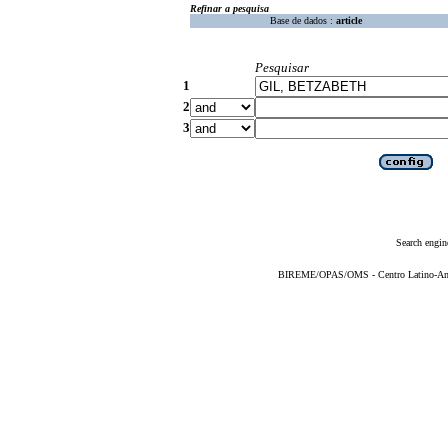
Refinar a pesquisa
Base de dados :
article
Pesquisar
1
2
3
Search engin
BIREME/OPAS/OMS - Centro Latino-Ame