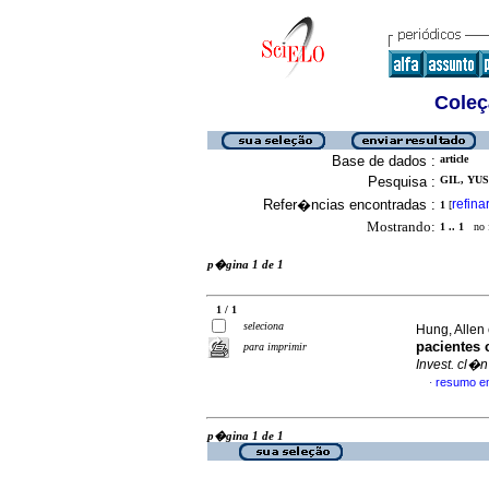
Coleç
Base de dados :
article
Pesquisa :
GIL, YUS
Refer�ncias encontradas :
refina
1
[
Mostrando:
1 .. 1
no f
p�gina 1 de 1
1 / 1
seleciona
Hung, Allen 
pacientes 
para imprimir
Invest. cl�n
resumo e
·
p�gina 1 de 1