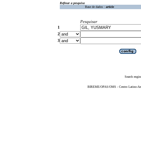
Refinar a pesquisa
Base de dados :
article
Pesquisar
1
2
3
Search engin
BIREME/OPAS/OMS - Centro Latino-Ame