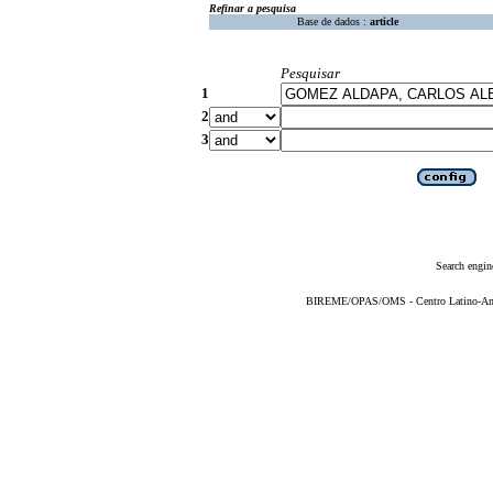
Refinar a pesquisa
Base de dados :
article
Pesquisar
1
2
3
Search engin
BIREME/OPAS/OMS - Centro Latino-Ame