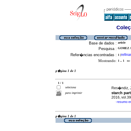
Coleç
Base de dados :
article
Pesquisa :
GOMEZ A
Refer�ncias encontradas :
refina
1
[
Mostrando:
1 .. 1
no f
p�gina 1 de 1
1 / 1
seleciona
Res�ndiz, J
starch par
para imprimir
2016, vol.3
resumo e
·
p�gina 1 de 1