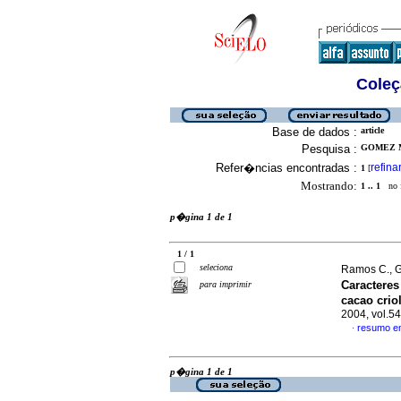
Coleç
Base de dados :
article
Pesquisa :
GOMEZ M.
Refer�ncias encontradas :
refina
1
[
Mostrando:
1 .. 1
no f
p�gina 1 de 1
1 / 1
seleciona
Ramos C., G
Caracteres
para imprimir
cacao crio
2004, vol.5
resumo e
·
p�gina 1 de 1