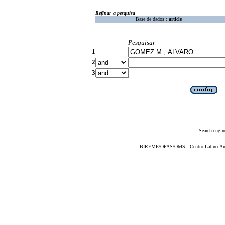
Refinar a pesquisa
Base de dados :
article
Pesquisar
1
2
3
Search engin
BIREME/OPAS/OMS - Centro Latino-Ame