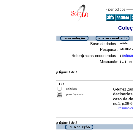
Coleç
Base de dados :
article
Pesquisa :
GOMEZ Z
Refer�ncias encontradas :
refina
1
[
Mostrando:
1 .. 1
no f
p�gina 1 de 1
1 / 1
seleciona
G�mez Zamu
decisorios
para imprimir
caso de d
no.1, p.39-
resumo e
·
p�gina 1 de 1