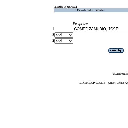
Refinar a pesquisa
Base de dados :
article
Pesquisar
1
2
3
Search engin
BIREME/OPAS/OMS - Centro Latino-Ame