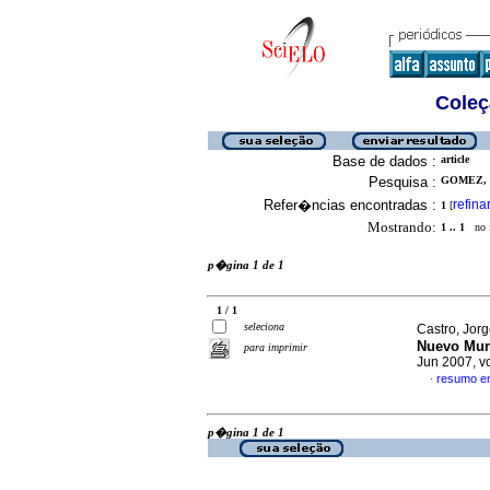
Coleç
Base de dados :
article
Pesquisa :
GOMEZ, 
Refer�ncias encontradas :
refina
1
[
Mostrando:
1 .. 1
no f
p�gina 1 de 1
1 / 1
seleciona
Castro, Jo
Nuevo Mu
para imprimir
Jun 2007, vo
resumo e
·
p�gina 1 de 1