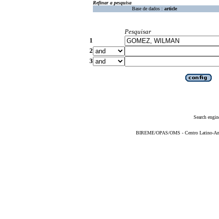
Refinar a pesquisa
Base de dados :
article
Pesquisar
1
2
3
Search engin
BIREME/OPAS/OMS - Centro Latino-Ame