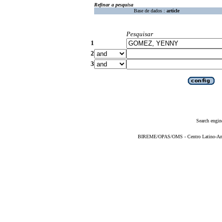
Refinar a pesquisa
Base de dados :
article
Pesquisar
1
2
3
Search engin
BIREME/OPAS/OMS - Centro Latino-Ame