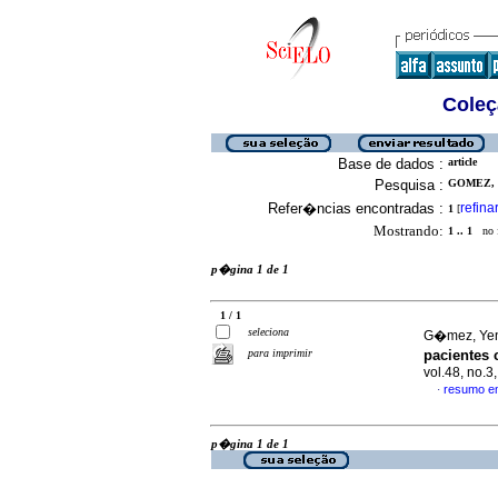
Coleç
Base de dados :
article
Pesquisa :
GOMEZ, 
Refer�ncias encontradas :
refina
1
[
Mostrando:
1 .. 1
no f
p�gina 1 de 1
1 / 1
seleciona
G�mez, Yen
para imprimir
pacientes
vol.48, no.
resumo e
·
p�gina 1 de 1