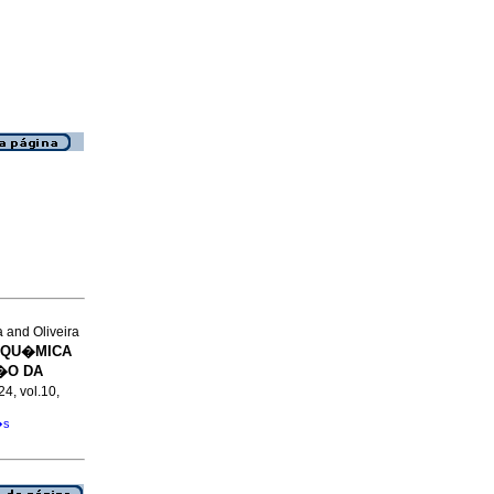
 and Oliveira
 QU�MICA
�O DA
24, vol.10,
�s