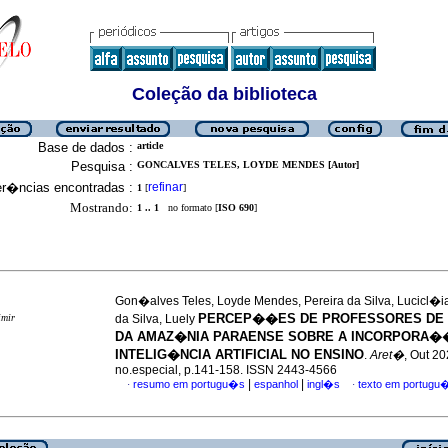
Coleção da biblioteca
Base de dados :
article
Pesquisa :
GONCALVES TELES, LOYDE MENDES [Autor]
er�ncias encontradas :
refinar
1
[
]
Mostrando:
1 .. 1
no formato [
ISO 690
]
Gon�alves Teles, Loyde Mendes, Pereira da Silva, Lucicl�ia
PERCEP��ES DE PROFESSORES DE
imir
da Silva, Luely
DA AMAZ�NIA PARAENSE SOBRE A INCORPORA�
INTELIG�NCIA ARTIFICIAL NO ENSINO
.
Aret�
, Out 20
no.especial, p.141-158. ISSN 2443-4566
|
|
resumo em portugu�s
espanhol
ingl�s
texto em portugu
·
·