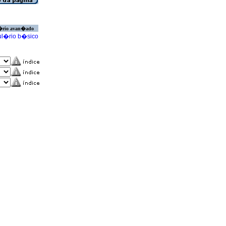
�rio avan�ado
l�rio b�sico