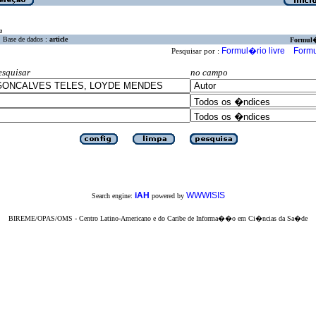
a
Base de dados :
article
Formul
Formul�rio livre
Formu
Pesquisar por :
esquisar
no campo
iAH
WWWISIS
Search engine:
powered by
BIREME/OPAS/OMS - Centro Latino-Americano e do Caribe de Informa��o em Ci�ncias da Sa�de