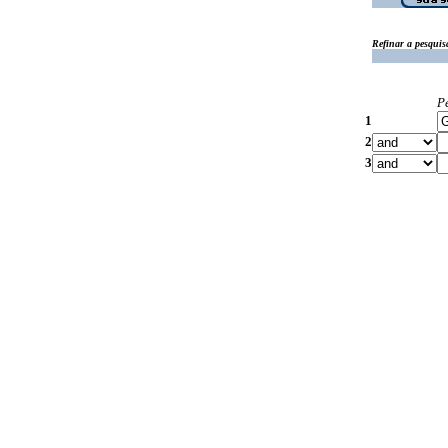
Refinar a pesquis
P
1
2
3