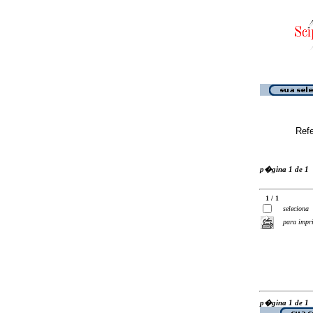
Ref
p�gina 1 de 1
1 / 1
seleciona
para impr
p�gina 1 de 1