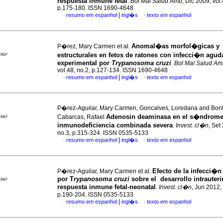
respuesta inmune fetal
.
Bol Mal Salud Amb
, Dic 2009, vol.
p.175-180. ISSN 1690-4648
|
resumo em espanhol
ingl�s
texto em espanhol
·
·
Anomal�as morfol�gicas y
P�rez, Mary Carmen et al.
imir
estructurales en fetos de ratones con infecci�n agud
experimental por
Trypanosoma cruzi
.
Bol Mal Salud Am
vol.48, no.2, p.127-134. ISSN 1690-4648
|
resumo em espanhol
ingl�s
texto em espanhol
·
·
P�rez-Aguilar, Mary Carmen, Goncalves, Loredana and Bonf
Adenosin deaminasa en el s�ndrome
imir
Cabarcas, Rafael
inmunodeficiencia combinada severa
.
Invest. cl�n
, Set
no.3, p.315-324. ISSN 0535-5133
|
resumo em espanhol
ingl�s
texto em espanhol
·
·
Efecto de la infecci�
P�rez-Aguilar, Mary Carmen et al.
por T
rypanosoma cruzi
sobre el desarrollo intrauteri
imir
respuesta inmune fetal-neonatal
.
Invest. cl�n
, Jun 2012, 
p.190-204. ISSN 0535-5133
|
resumo em espanhol
ingl�s
texto em espanhol
·
·