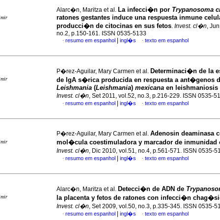
La infecci�n por
Trypanosoma c
Alarc�n, Maritza et al.
ratones gestantes induce una respuesta inmune celul
imir
producci�n de citocinas en sus fetos
.
Invest. cl�n
, Jun
no.2, p.150-161. ISSN 0535-5133
|
resumo em espanhol
ingl�s
texto em espanhol
·
·
Determinaci�n de la e
P�rez-Aguilar, Mary Carmen et al.
imir
de IgA s�rica producida en respuesta a ant�genos 
Leishmania
(
Leishmania
)
mexicana
en leishmaniosis
Invest. cl�n
, Set 2011, vol.52, no.3, p.216-229. ISSN 0535-5
|
resumo em espanhol
ingl�s
texto em espanhol
·
·
Adenosin deaminasa 
P�rez-Aguilar, Mary Carmen et al.
mol�cula coestimuladora y marcador de inmunidad c
imir
Invest. cl�n
, Dic 2010, vol.51, no.4, p.561-571. ISSN 0535-5
|
resumo em espanhol
ingl�s
texto em espanhol
·
·
Detecci�n de ADN de
Trypanoso
Alarc�n, Maritza et al.
imir
la placenta y fetos de ratones con infecci�n chag�s
Invest. cl�n
, Set 2009, vol.50, no.3, p.335-345. ISSN 0535-5
|
resumo em espanhol
ingl�s
texto em espanhol
·
·