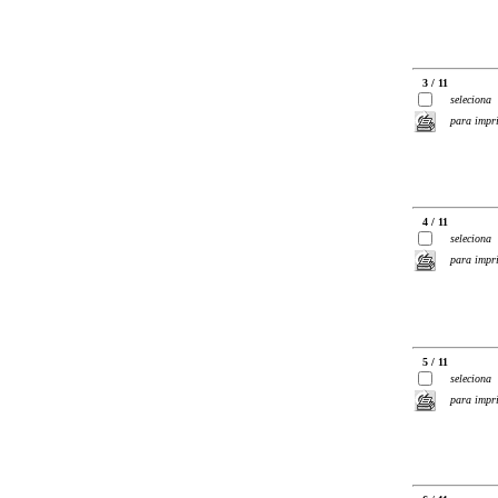
3 / 11
seleciona
para impr
4 / 11
seleciona
para impr
5 / 11
seleciona
para impr