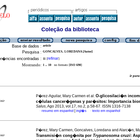
Coleção da biblioteca
Base de dados :
article
Pesquisa :
GONCALVES, LOREDANA [Autor]
er�ncias encontradas :
refinar
11
[
]
Mostrando:
1 .. 10
no formato [
ISO 690
]
ir pa
O-glicosilaci�n incom
P�rez-Aguilar, Mary Carmen et al.
imir
c�lulas cancer�genas y par�sitos
:
Importancia bi
Salus
, Ago 2013, vol.17, no.2, p.58-67. ISSN 1316-7138
|
resumo em espanhol
ingl�s
texto em espanhol
·
·
P�rez, Mary Carmen, Goncalves, Loredana and Alarc�n, Ma
Transmisi�n cong�nita por
Trypanosoma cruzi
:
Asp
imir