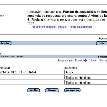
Patr�n de activaci�n de linf
Goncalves, Loredana et al.
ausencia de respuesta protectora contra el virus de la
imir
B. Revisi�n.
.
Invest. cl�n
, Mar 2006, vol.47, no.1, p.83-96
5133
|
resumo em espanhol
ingl�s
texto em espanhol
·
·
ir pa
a
Base de dados :
article
Formul
Formul�rio livre
Formu
Pesquisar por :
esquisar
no campo