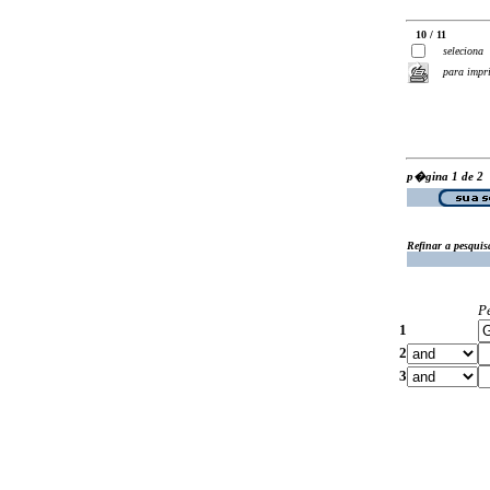
10 / 11
seleciona
para impr
p�gina 1 de 2
Refinar a pesquis
P
1
2
3