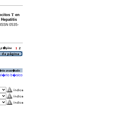
ocitos
T
en
 Hepatitis
. ISSN 0535-
ra p�gina
�rio avan�ado
l�rio b�sico