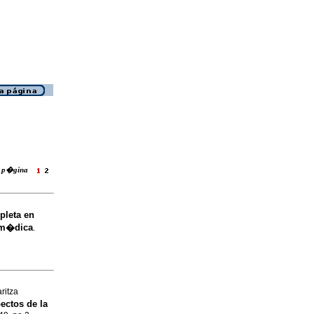
ra p�gina
pleta en
om�dica
.
ritza
ectos de la