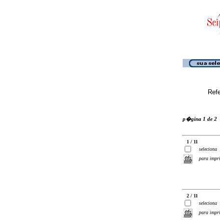
Ref
p�gina 1 de 2
1 / 11
seleciona
para impr
2 / 11
seleciona
para impr