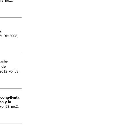
49, no.2,
a
b
, Dic 2008,
ante-
 de
 2012, vol.53,
n cong�nita
no y la
vol.53, no.2,