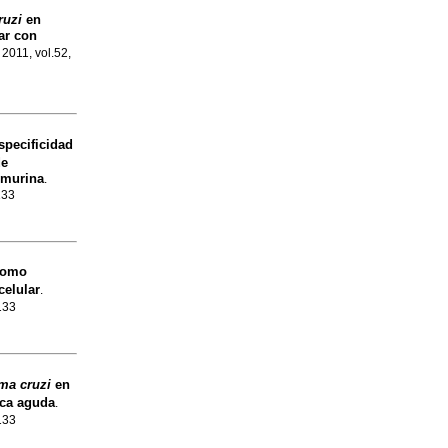
ruzi
en
ar con
 2011, vol.52,
specificidad
de
 murina
.
133
como
elular
.
133
ma cruzi
en
ica aguda
.
133