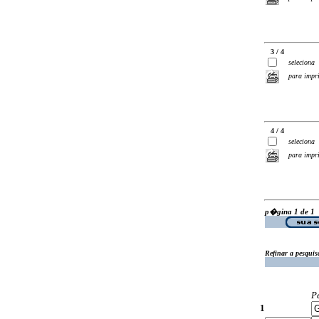
3 / 4
seleciona
para impr
4 / 4
seleciona
para impr
p�gina 1 de 1
Refinar a pesquis
P
1