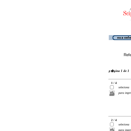
Ref
p�gina 1 de 1
1 / 4
seleciona
para impr
2 / 4
seleciona
para impr