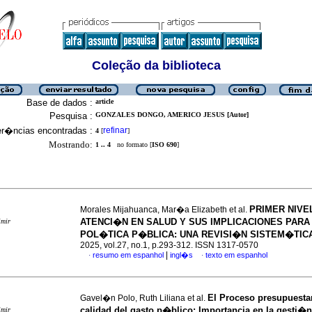
Coleção da biblioteca
Base de dados :
article
Pesquisa :
GONZALES DONGO, AMERICO JESUS [Autor]
er�ncias encontradas :
refinar
4
[
]
Mostrando:
1 .. 4
no formato [
ISO 690
]
PRIMER NIVE
Morales Mijahuanca, Mar�a Elizabeth et al.
ATENCI�N EN SALUD Y SUS IMPLICACIONES PARA
imir
POL�TICA P�BLICA: UNA REVISI�N SISTEM�TIC
2025, vol.27, no.1, p.293-312. ISSN 1317-0570
|
resumo em espanhol
ingl�s
texto em espanhol
·
·
El Proceso presupuestar
Gavel�n Polo, Ruth Liliana et al.
calidad del gasto p�blico: Importancia en la gesti�
imir