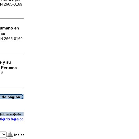
SSN 2665-0169
 humano en
ico
ISSN 2665-0169
e y su
a Peruana
.
69
�rio avan�ado
l�rio b�sico