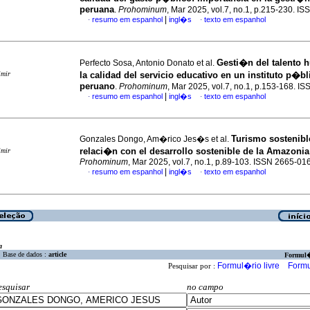
peruana
.
Prohominum
, Mar 2025, vol.7, no.1, p.215-230. I
|
resumo em espanhol
ingl�s
texto em espanhol
·
·
Gesti�n del talento
Perfecto Sosa, Antonio Donato et al.
imir
la calidad del servicio educativo en un instituto p�bl
peruano
.
Prohominum
, Mar 2025, vol.7, no.1, p.153-168. 
|
resumo em espanhol
ingl�s
texto em espanhol
·
·
Turismo sostenibl
Gonzales Dongo, Am�rico Jes�s et al.
relaci�n con el desarrollo sostenible de la Amazoni
imir
Prohominum
, Mar 2025, vol.7, no.1, p.89-103. ISSN 2665-01
|
resumo em espanhol
ingl�s
texto em espanhol
·
·
a
Base de dados :
article
Formul
Formul�rio livre
Formu
Pesquisar por :
esquisar
no campo