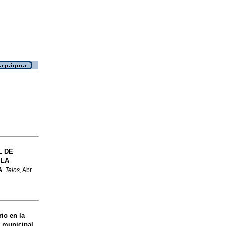
L DE
 LA
A
.
Telos
, Abr
io en la
n municipal