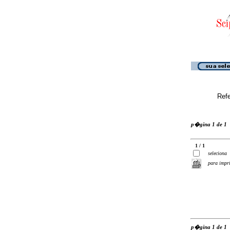
Ref
p�gina 1 de 1
1 / 1
seleciona
para impr
p�gina 1 de 1