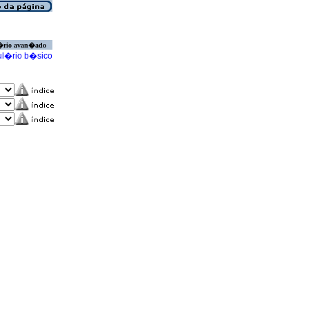
�rio avan�ado
l�rio b�sico