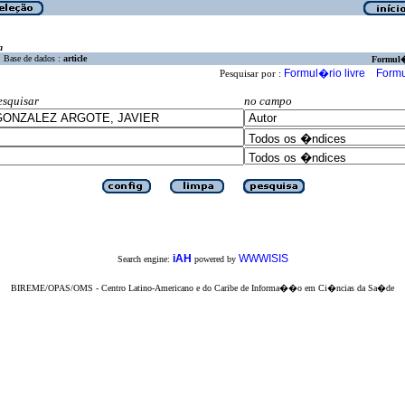
a
Base de dados :
article
Formul
Formul�rio livre
Formu
Pesquisar por :
esquisar
no campo
iAH
WWWISIS
Search engine:
powered by
BIREME/OPAS/OMS - Centro Latino-Americano e do Caribe de Informa��o em Ci�ncias da Sa�de