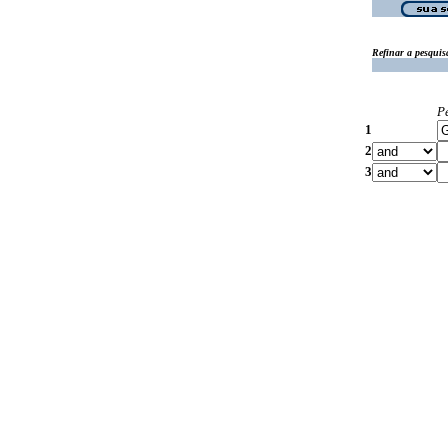
Refinar a pesquis
P
1
2
3