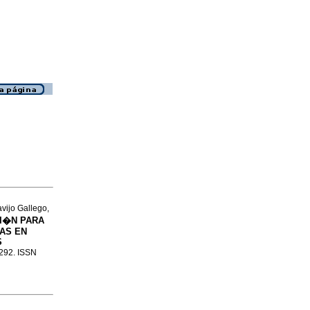
vijo Gallego,
I�N PARA
VAS EN
S
-292. ISSN