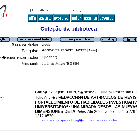
Coleção da biblioteca
Base de dados :
article
Pesquisa :
GONZALEZ ARGOTE, JAVIER [Autor]
er�ncias encontradas :
refinar
1
[
]
Mostrando:
1 .. 1
no formato [
ISO 690
]
Gonz�lez Argote, Javier, S�nchez Castillo, Verenice and Cla
REDACCI�N DE ART�CULOS DE REVIS
imir
Tulio Andr�s
FORTALECIMIENTO DE HABILIDADES INVESTIGATI
UNIVERSITARIOS: UNA MIRADA DESDE LAS NUEVA
DIMENSIONES DE IA
.
Telos
, Abr 2025, vol.27, no.1, p.279
1317-0570
|
resumo em espanhol
ingl�s
texto em espanhol
·
·