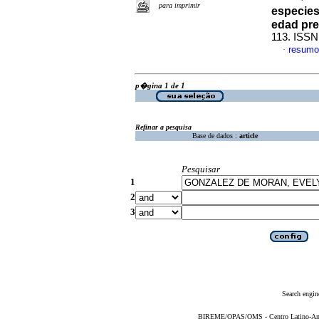
para imprimir
especie
edad pre
113. ISSN
resumo
·
p�gina 1 de 1
Refinar a pesquisa
Base de dados :
article
Pesquisar
1
2
3
Search engin
BIREME/OPAS/OMS - Centro Latino-Ame