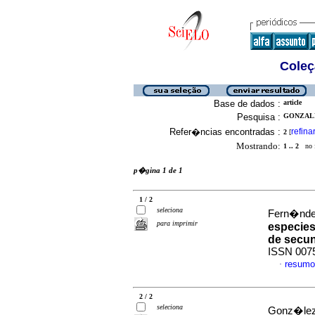
Coleç
Base de dados :
article
Pesquisa :
GONZALE
Refer�ncias encontradas :
refina
2
[
Mostrando:
1 .. 2
no f
p�gina 1 de 1
1 / 2
seleciona
Fern�ndez 
para imprimir
especies
de secun
ISSN 007
resumo
·
2 / 2
seleciona
Gonz�lez 