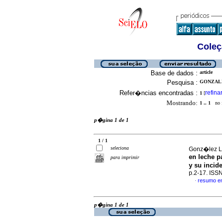
Coleç
Base de dados :
article
Pesquisa :
GONZALEZ
Refer�ncias encontradas :
refina
1
[
Mostrando:
1 .. 1
no f
p�gina 1 de 1
1 / 1
seleciona
Gonz�lez L,
en leche p
para imprimir
y su incid
p.2-17. ISS
resumo e
·
p�gina 1 de 1