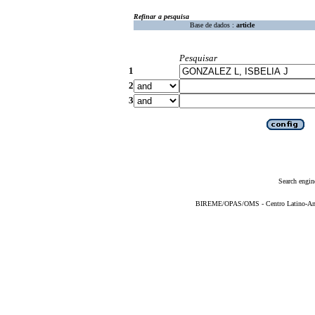
Refinar a pesquisa
Base de dados :
article
Pesquisar
1
2
3
Search engin
BIREME/OPAS/OMS - Centro Latino-Ame