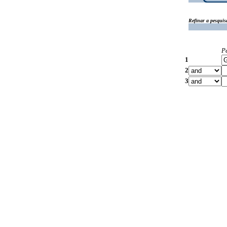
Refinar a pesquis
P
1
2
3