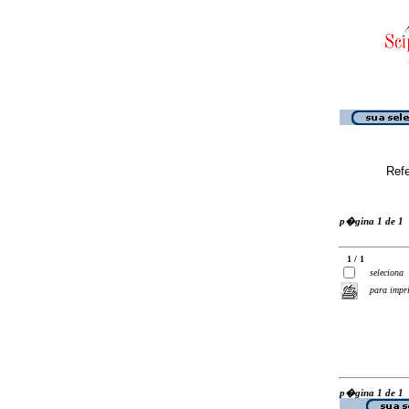
Ref
p�gina 1 de 1
1 / 1
seleciona
para impr
p�gina 1 de 1