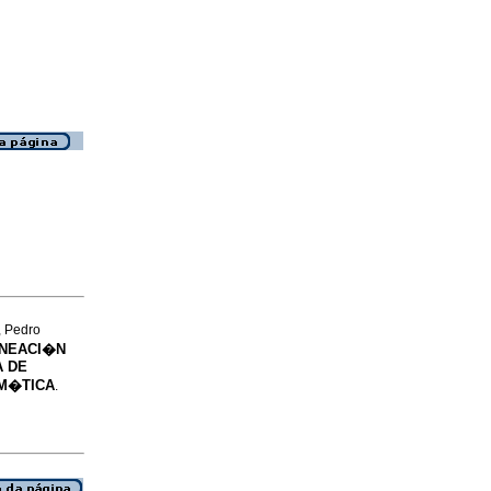
 Pedro
INEACI�N
A DE
EM�TICA
.