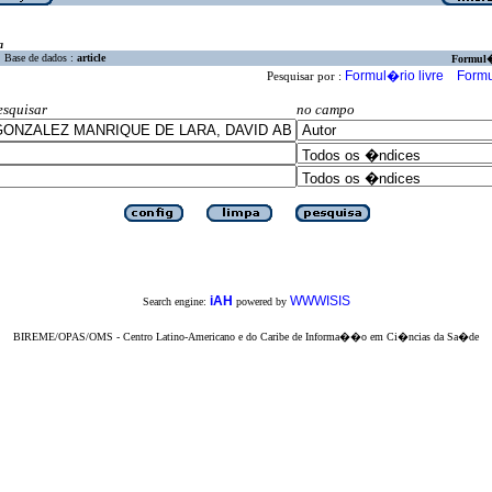
a
Base de dados :
article
Formul
Formul�rio livre
Formu
Pesquisar por :
esquisar
no campo
iAH
WWWISIS
Search engine:
powered by
BIREME/OPAS/OMS - Centro Latino-Americano e do Caribe de Informa��o em Ci�ncias da Sa�de