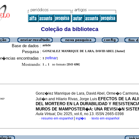
Coleção da biblioteca
Base de dados :
article
Pesquisa :
GONZALEZ MANRIQUE DE LARA, DAVID ABEL [Autor]
er�ncias encontradas :
refinar
1
[
]
Mostrando:
1 .. 1
no formato [
ISO 690
]
Gonz�lez Manrique de Lara, David Abel, Orme�o Carmona,
EFECTOS DE LA AL
imir
Juli�n and Hilario Rivas, Jorge Luis
DEL MORTERO EN LA DURABILIDAD Y RESISTENCI
MUROS DE MAMPOSTER�A: UNA REVISI�N SIST
Aula Virtual
, Dic 2025, vol.6, no.13. ISSN 2665-0398
|
resumo em espanhol
ingl�s
texto em espanhol
·
·