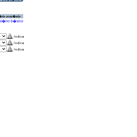
�rio avan�ado
l�rio b�sico