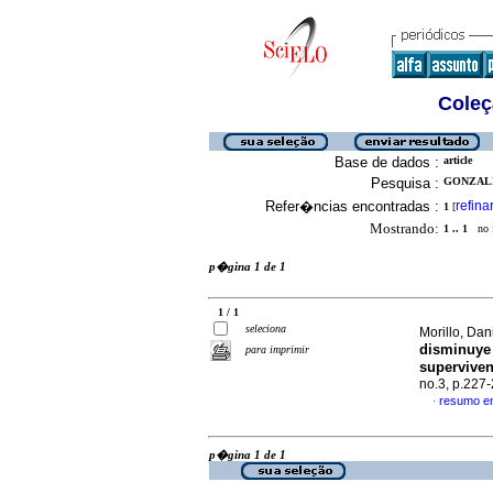
Coleç
Base de dados :
article
Pesquisa :
GONZALE
Refer�ncias encontradas :
refina
1
[
Mostrando:
1 .. 1
no f
p�gina 1 de 1
1 / 1
seleciona
Morillo, Dan
disminuye 
para imprimir
superviven
no.3, p.227
resumo e
·
p�gina 1 de 1