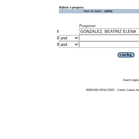
Refinar a pesquisa
Base de dados :
article
Pesquisar
1
2
3
Search engin
BIREME/OPAS/OMS - Centro Latino-Ame