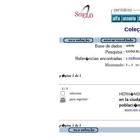
Coleç
Base de dados :
article
Pesquisa :
GONZALE
Refer�ncias encontradas :
refina
1
[
Mostrando:
1 .. 1
no f
p�gina 1 de 1
1 / 1
seleciona
HERN�NDEZ
en la ciud
para imprimir
poblaci�n
texto em 
·
p�gina 1 de 1