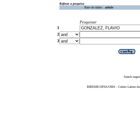
Refinar a pesquisa
Base de dados :
article
Pesquisar
1
2
3
Search engin
BIREME/OPAS/OMS - Centro Latino-Ame