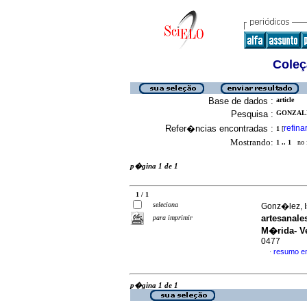
Coleç
Base de dados :
article
Pesquisa :
GONZALEZ
Refer�ncias encontradas :
refina
1
[
Mostrando:
1 .. 1
no f
p�gina 1 de 1
1 / 1
seleciona
Gonz�lez, Is
artesanal
para imprimir
M�rida- V
0477
resumo e
·
p�gina 1 de 1