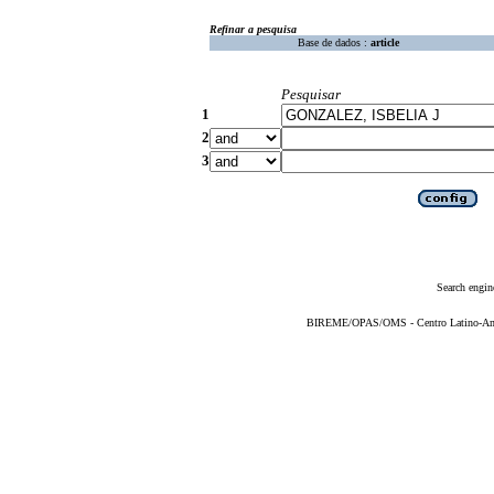
Refinar a pesquisa
Base de dados :
article
Pesquisar
1
2
3
Search engin
BIREME/OPAS/OMS - Centro Latino-Ame