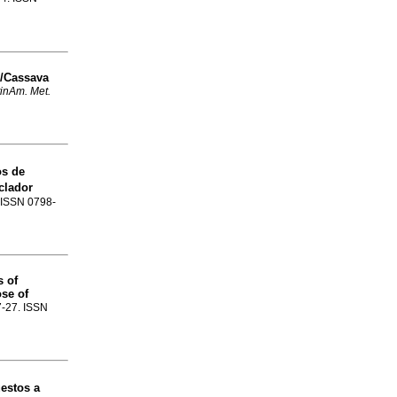
r/Cassava
tinAm. Met.
os de
clador
. ISSN 0798-
s of
ose of
17-27. ISSN
estos a