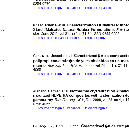
0254-0770
|
resumo em ingl�s
espanhol
texto em espanhol
·
·
Characterization Of Natural Rubbe
Ichazo, Miren N et al.
Starch/Maleated Natural Rubber Formulations
.
Rev. La
imir
Mat.
, June 2011, vol.31, no.1, p.71-84. ISSN 0255-6952
|
resumo em espanhol
ingl�s
texto em ingl�s
·
·
Caracterizaci�n de compuest
Gonz�lez, Jeanette et al.
imir
polipropileno/almid�n de yuca obtenidos en un mez
interno
.
Rev. Fac. Ing. UCV
, Mar 2009, vol.24, no.1, p.31-44
4065
|
resumo em ingl�s
espanhol
texto em espanhol
·
·
Isothermal crystallization kinetic
Alabano, Carmen et al.
irradiated HDPE/HA composites with a sterilization d
imir
gamma ray
.
Rev. Fac. Ing. UCV
, Dec 2008, vol.23, no.4, p.
0798-4065
|
resumo em ingl�s
espanhol
texto em ingl�s
·
·
Caracterizaci�n de compu
GONZ�LEZ, JEANETTE et al.