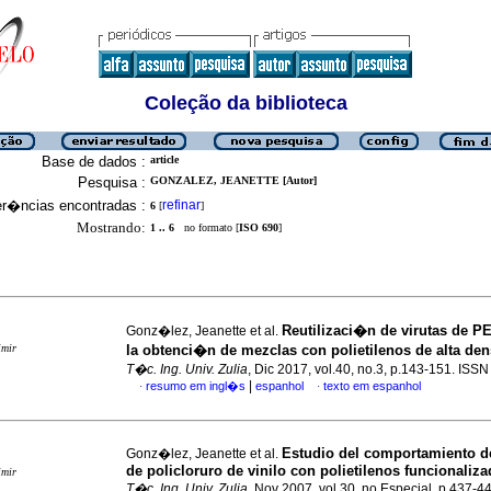
Coleção da biblioteca
Base de dados :
article
Pesquisa :
GONZALEZ, JEANETTE [Autor]
er�ncias encontradas :
refinar
6
[
]
Mostrando:
1 .. 6
no formato [
ISO 690
]
Reutilizaci�n de virutas de 
Gonz�lez, Jeanette et al.
imir
la obtenci�n de mezclas con polietilenos de alta de
T�c. Ing. Univ. Zulia
, Dic 2017, vol.40, no.3, p.143-151. ISS
|
resumo em ingl�s
espanhol
texto em espanhol
·
·
Estudio del comportamiento d
Gonz�lez, Jeanette et al.
de policloruro de vinilo con polietilenos funcionaliz
imir
T�c. Ing. Univ. Zulia
, Nov 2007, vol.30, no.Especial, p.437-4