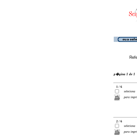
Ref
p�gina 1 de 1
1 / 6
seleciona
para impr
2 / 6
seleciona
para impr