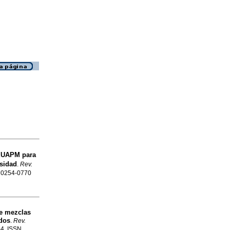
PEUAPM para
nsidad
.
Rev.
N 0254-0770
e mezclas
ados
.
Rev.
44. ISSN