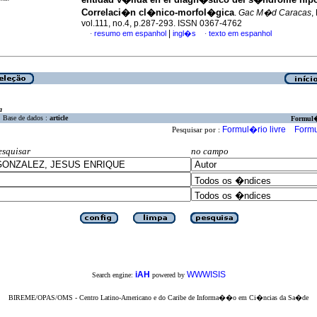
Correlaci�n cl�nico-morfol�gica
.
Gac M�d Caracas
,
vol.111, no.4, p.287-293. ISSN 0367-4762
|
resumo em espanhol
ingl�s
texto em espanhol
·
·
a
Base de dados :
article
Formul
Formul�rio livre
Formu
Pesquisar por :
esquisar
no campo
iAH
WWWISIS
Search engine:
powered by
BIREME/OPAS/OMS - Centro Latino-Americano e do Caribe de Informa��o em Ci�ncias da Sa�de