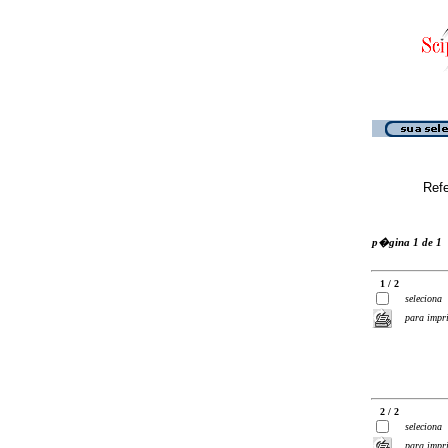
Ref
p�gina 1 de 1
1 / 2
seleciona
para impr
2 / 2
seleciona
para impr