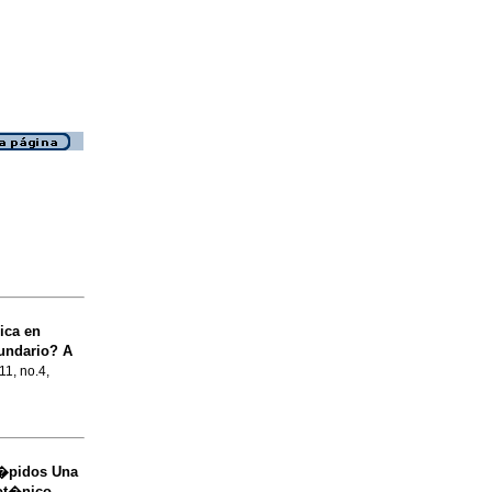
ica en
undario?
A
11, no.4,
l�pidos
Una
ot�nico.