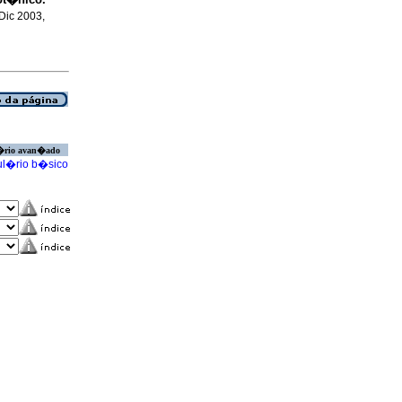
 Dic 2003,
�rio avan�ado
l�rio b�sico