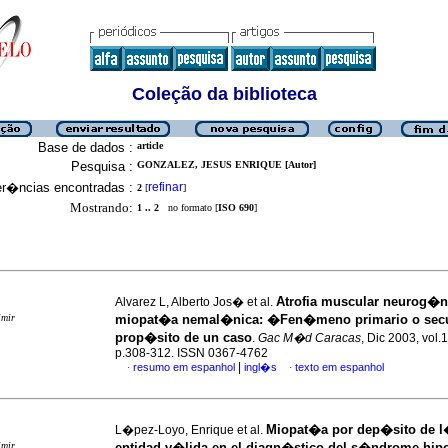
Coleção da biblioteca
Base de dados :
article
Pesquisa :
GONZALEZ, JESUS ENRIQUE [Autor]
er�ncias encontradas :
refinar
2
[
]
Mostrando:
1 .. 2
no formato [
ISO 690
]
Atrofia muscular neurog�n
Alvarez L, Alberto Jos� et al.
imir
miopat�a nemal�nica
:
�Fen�meno primario o sec
prop�sito de un caso
.
Gac M�d Caracas
, Dic 2003, vol.1
p.308-312. ISSN 0367-4762
|
resumo em espanhol
ingl�s
texto em espanhol
·
·
Miopat�a por dep�sito de 
L�pez-Loyo, Enrique et al.
imir
entidad v�lida en el diagn�stico del s�ndrome hip