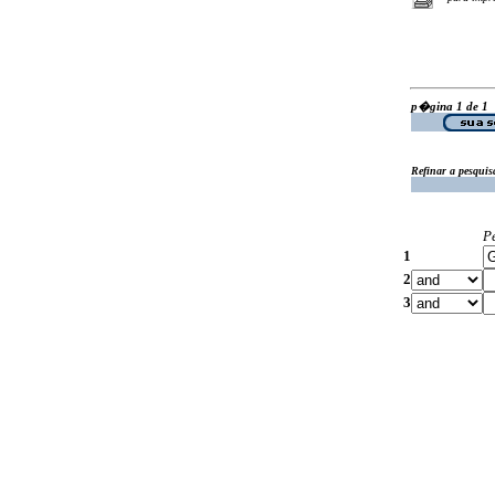
p�gina 1 de 1
Refinar a pesquis
P
1
2
3