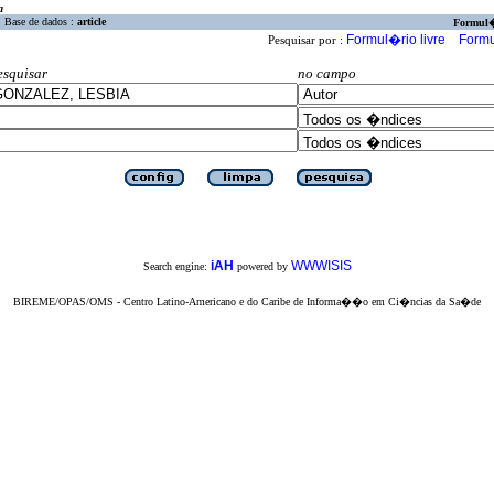
a
Base de dados :
article
Formul
Formul�rio livre
Formu
Pesquisar por :
esquisar
no campo
iAH
WWWISIS
Search engine:
powered by
BIREME/OPAS/OMS - Centro Latino-Americano e do Caribe de Informa��o em Ci�ncias da Sa�de