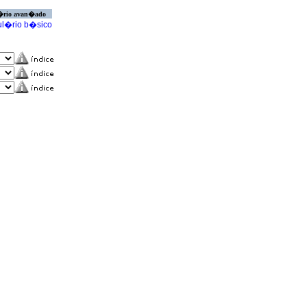
�rio avan�ado
l�rio b�sico