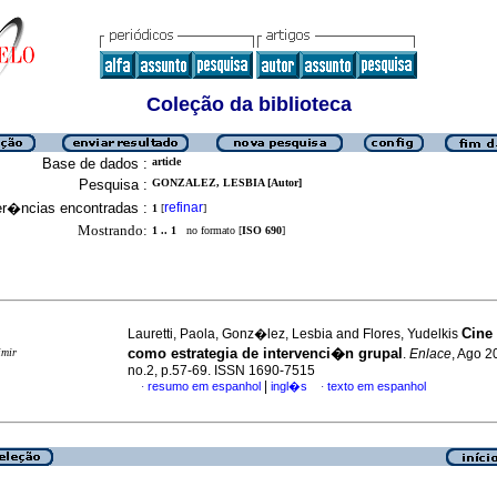
Coleção da biblioteca
Base de dados :
article
Pesquisa :
GONZALEZ, LESBIA [Autor]
er�ncias encontradas :
refinar
1
[
]
Mostrando:
1 .. 1
no formato [
ISO 690
]
Cine 
Lauretti, Paola, Gonz�lez, Lesbia and Flores, Yudelkis
como estrategia de intervenci�n grupal
imir
.
Enlace
, Ago 2
no.2, p.57-69. ISSN 1690-7515
|
resumo em espanhol
ingl�s
texto em espanhol
·
·