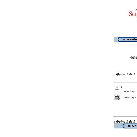
Ref
p�gina 1 de 1
1 / 1
seleciona
para impr
p�gina 1 de 1