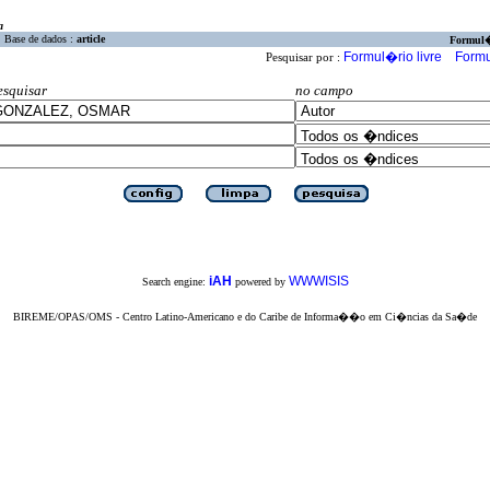
a
Base de dados :
article
Formul
Formul�rio livre
Formu
Pesquisar por :
esquisar
no campo
iAH
WWWISIS
Search engine:
powered by
BIREME/OPAS/OMS - Centro Latino-Americano e do Caribe de Informa��o em Ci�ncias da Sa�de