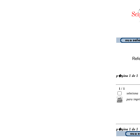
Ref
p�gina 1 de 1
1 / 1
seleciona
para impr
p�gina 1 de 1