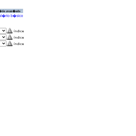
�rio avan�ado
l�rio b�sico