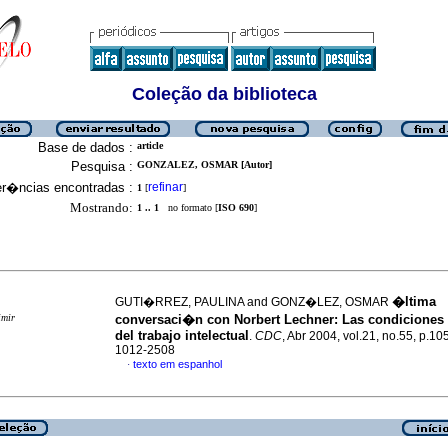
Coleção da biblioteca
Base de dados :
article
Pesquisa :
GONZALEZ, OSMAR [Autor]
er�ncias encontradas :
refinar
1
[
]
Mostrando:
1 .. 1
no formato [
ISO 690
]
�ltima
GUTI�RREZ, PAULINA and GONZ�LEZ, OSMAR
imir
conversaci�n con Norbert Lechner
:
Las condiciones 
del trabajo intelectual
.
CDC
, Abr 2004, vol.21, no.55, p.1
1012-2508
texto em espanhol
·