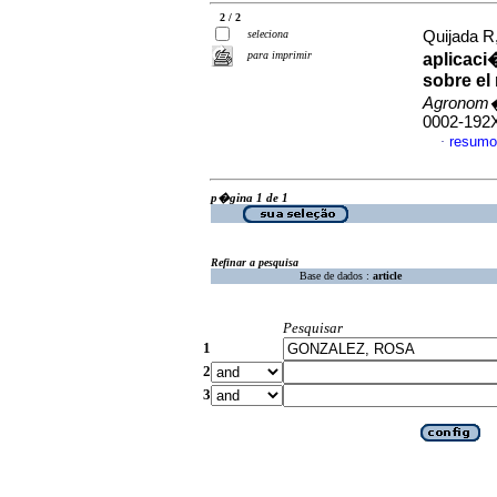
2 / 2
seleciona
Quijada R
para imprimir
aplicaci
sobre el
Agronom�
0002-192
resumo
·
p�gina 1 de 1
Refinar a pesquisa
Base de dados :
article
Pesquisar
1
2
3