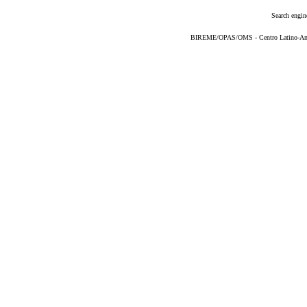
Search engin
BIREME/OPAS/OMS - Centro Latino-Ame