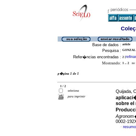
Coleç
Base de dados :
article
Pesquisa :
GONZALE
Refer�ncias encontradas :
refina
2
[
Mostrando:
1 .. 2
no f
p�gina 1 de 1
1 / 2
seleciona
Quijada, 
para imprimir
aplicaci
sobre el
Producci
Agronom�
0002-192
resumo
·