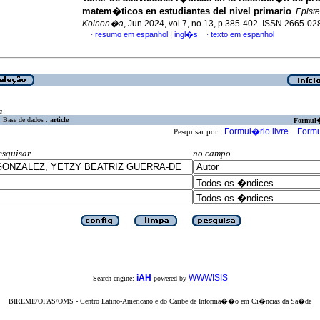
matem�ticos en estudiantes del nivel primario
.
Epist
Koinon�a
, Jun 2024, vol.7, no.13, p.385-402. ISSN 2665-02
|
resumo em espanhol
ingl�s
texto em espanhol
·
·
a
Base de dados :
article
Formul
Formul�rio livre
Formu
Pesquisar por :
esquisar
no campo
iAH
WWWISIS
Search engine:
powered by
BIREME/OPAS/OMS - Centro Latino-Americano e do Caribe de Informa��o em Ci�ncias da Sa�de