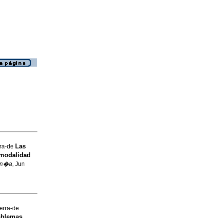
Las
rra-de
 modalidad
on�a
, Jun
erra-de
roblemas