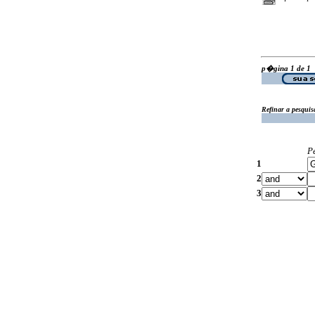
p�gina 1 de 1
Refinar a pesquis
P
1
2
3