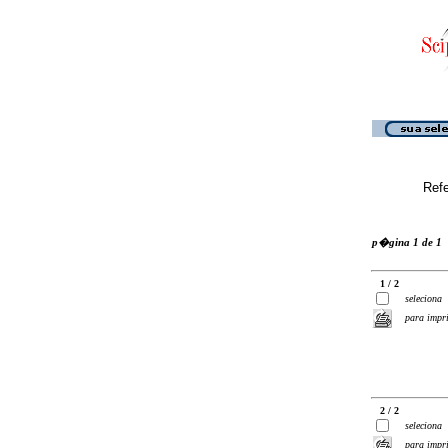
Ref
p�gina 1 de 1
1 / 2
seleciona
para impr
2 / 2
seleciona
para impr