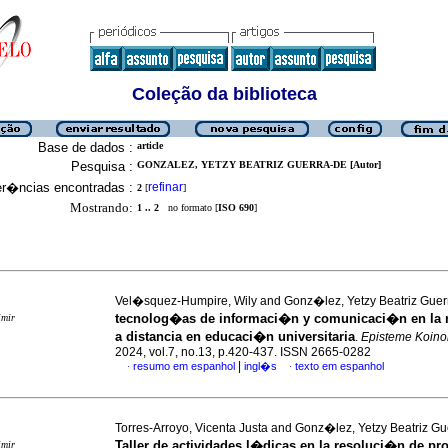
Coleção da biblioteca
Base de dados :
article
Pesquisa :
GONZALEZ, YETZY BEATRIZ GUERRA-DE [Autor]
er�ncias encontradas :
refinar
2
[
]
Mostrando:
1 .. 2
no formato [
ISO 690
]
Vel�squez-Humpire, Wily and Gonz�lez, Yetzy Beatriz Gue
tecnolog�as de informaci�n y comunicaci�n en la
imir
a distancia en educaci�n universitaria
.
Episteme Koin
2024, vol.7, no.13, p.420-437. ISSN 2665-0282
|
resumo em espanhol
ingl�s
texto em espanhol
·
·
Torres-Arroyo, Vicenta Justa and Gonz�lez, Yetzy Beatriz Gu
Taller de actividades l�dicas en la resoluci�n de p
imir