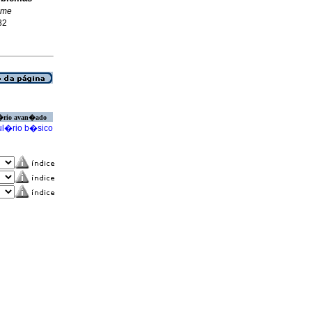
eme
82
�rio avan�ado
l�rio b�sico