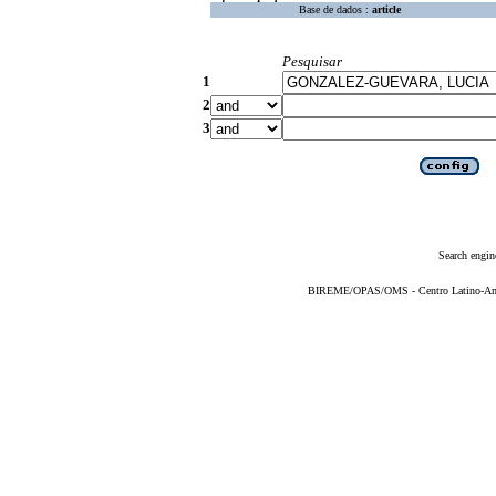
Base de dados :
article
Pesquisar
1
2
3
Search engin
BIREME/OPAS/OMS - Centro Latino-Ame