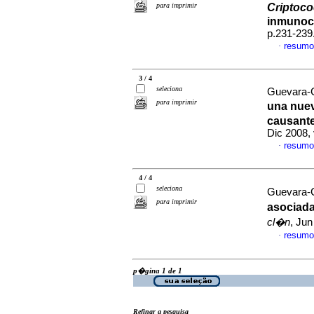
para imprimir
Criptoc
inmunoc
p.231-239
resumo
·
3 / 4
seleciona
Guevara-
para imprimir
una nue
causante
Dic 2008,
resumo
·
4 / 4
seleciona
Guevara-
para imprimir
asociad
cl�n
, Jun
resumo
·
p�gina 1 de 1
Refinar a pesquisa