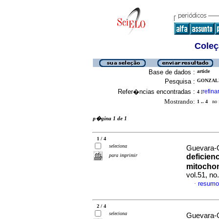
Coleç
Base de dados :
article
Pesquisa :
GONZALE
Refer�ncias encontradas :
refina
4
[
Mostrando:
1 .. 4
no f
p�gina 1 de 1
1 / 4
seleciona
Guevara-
para imprimir
deficienc
mitochon
vol.51, n
resumo
·
2 / 4
seleciona
Guevara-