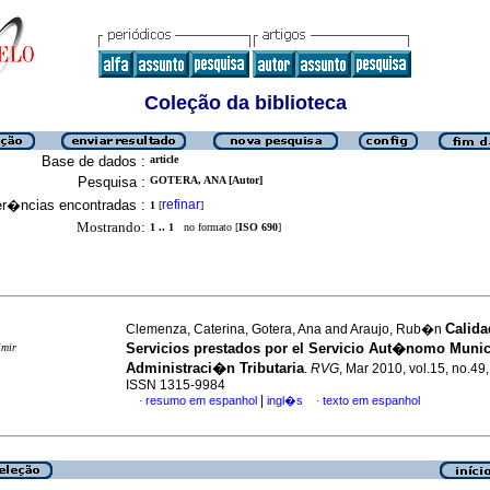
Coleção da biblioteca
Base de dados :
article
Pesquisa :
GOTERA, ANA [Autor]
er�ncias encontradas :
refinar
1
[
]
Mostrando:
1 .. 1
no formato [
ISO 690
]
Calida
Clemenza, Caterina, Gotera, Ana and Araujo, Rub�n
Servicios prestados por el Servicio Aut�nomo Munic
imir
Administraci�n Tributaria
.
RVG
, Mar 2010, vol.15, no.49
ISSN 1315-9984
|
resumo em espanhol
ingl�s
texto em espanhol
·
·