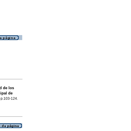
d de los
ipal de
, p.103-124.