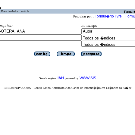
a
Base de dados :
article
Formul
Formul�rio livre
Formu
Pesquisar por :
esquisar
no campo
iAH
WWWISIS
Search engine:
powered by
BIREME/OPAS/OMS - Centro Latino-Americano e do Caribe de Informa��o em Ci�ncias da Sa�de