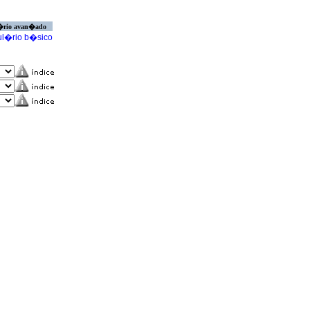
�rio avan�ado
l�rio b�sico