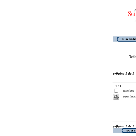
Ref
p�gina 1 de 1
1 / 1
seleciona
para impr
p�gina 1 de 1