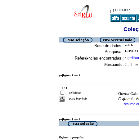
Coleç
Base de dados :
article
Pesquisa :
GOVEA C
Refer�ncias encontradas :
refina
1
[
Mostrando:
1 .. 1
no f
p�gina 1 de 1
1 / 1
seleciona
Govea Cabre
para imprimir
Fr�nesis
, 
resumo e
·
p�gina 1 de 1
Refinar a pesquisa