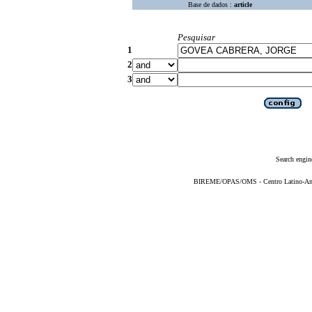
Base de dados :
article
Pesquisar
1
2
3
Search engin
BIREME/OPAS/OMS - Centro Latino-Ame