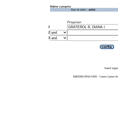
Refinar a pesquisa
Base de dados :
article
Pesquisar
1
2
3
Search engin
BIREME/OPAS/OMS - Centro Latino-Ame