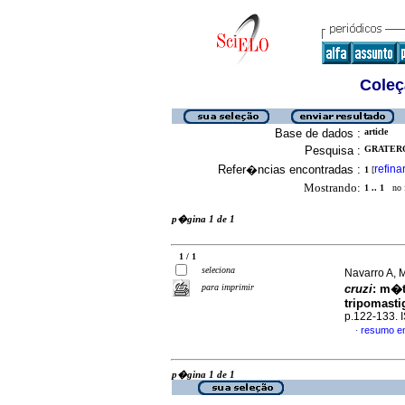
Coleç
Base de dados :
article
Pesquisa :
GRATEROL
Refer�ncias encontradas :
refina
1
[
Mostrando:
1 .. 1
no f
p�gina 1 de 1
1 / 1
seleciona
Navarro A, 
para imprimir
cruzi
:
m�t
tripomasti
p.122-133.
resumo e
·
p�gina 1 de 1