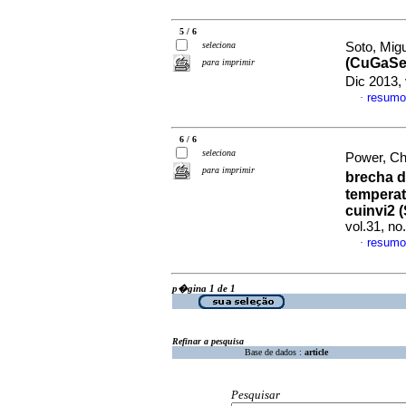
5 / 6
seleciona
Soto, Migu
(CuGaS
para imprimir
Dic 2013,
resumo
·
6 / 6
seleciona
Power, Chr
para imprimir
brecha d
temperat
cuinvi2 (
vol.31, n
resumo
·
p�gina 1 de 1
Refinar a pesquisa
Base de dados :
article
Pesquisar