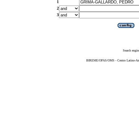
1
2
3
Search engin
BIREME/OPAS/OMS - Centro Latino-Ame