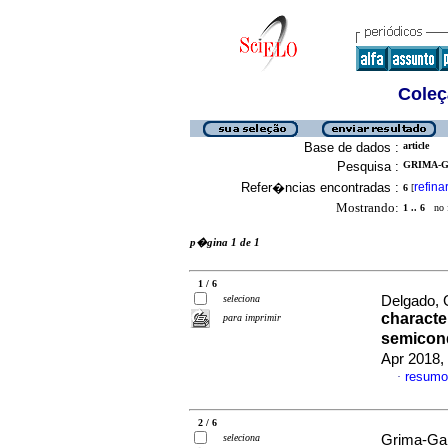
Coleç
Base de dados :
article
Pesquisa :
GRIMA-G
Refer�ncias encontradas :
refina
6
[
Mostrando:
1 .. 6
no f
p�gina 1 de 1
1 / 6
seleciona
Delgado, 
characte
para imprimir
semicon
Apr 2018,
resumo
·
2 / 6
seleciona
Grima-Gall