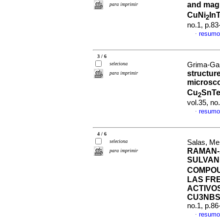
and magn
para imprimir
CuNi
In
2
no.1, p.8
resumo
·
3 / 6
seleciona
Grima-Gall
structur
para imprimir
microsco
Cu
SnT
2
vol.35, n
resumo
·
4 / 6
seleciona
Salas, Me
RAMAN-
para imprimir
SULVAN
COMPO
LAS FR
ACTIVO
CU3NBS
no.1, p.8
resumo
·