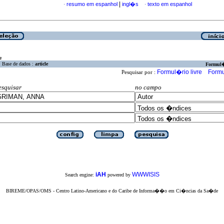
|
resumo em espanhol
ingl�s
texto em espanhol
·
·
a
Base de dados :
article
Formul
Formul�rio livre
Formu
Pesquisar por :
esquisar
no campo
iAH
WWWISIS
Search engine:
powered by
BIREME/OPAS/OMS - Centro Latino-Americano e do Caribe de Informa��o em Ci�ncias da Sa�de