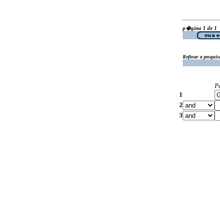
p�gina 1 de 1
Refinar a pesquis
P
1
2
3