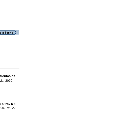
mientas de
 Mar 2010,
o a trav�s
2007, vol.22,