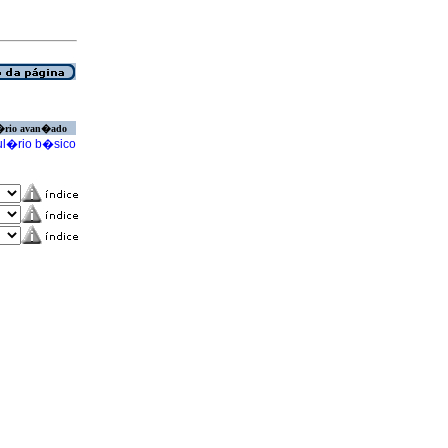
�rio avan�ado
l�rio b�sico