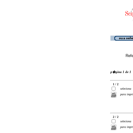
Ref
p�gina 1 de 1
1 / 2
seleciona
para impr
2 / 2
seleciona
para impr