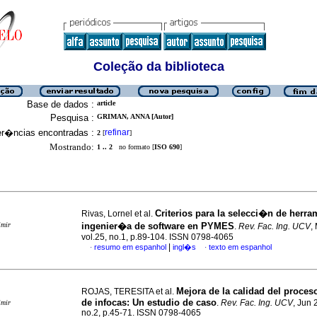
Coleção da biblioteca
Base de dados :
article
Pesquisa :
GRIMAN, ANNA [Autor]
er�ncias encontradas :
refinar
2
[
]
Mostrando:
1 .. 2
no formato [
ISO 690
]
Criterios para la selecci�n de herra
Rivas, Lornel et al.
imir
ingenier�a de software en PYMES
.
Rev. Fac. Ing. UCV
,
vol.25, no.1, p.89-104. ISSN 0798-4065
|
resumo em espanhol
ingl�s
texto em espanhol
·
·
Mejora de la calidad del proces
ROJAS, TERESITA et al.
de infocas
:
Un estudio de caso
.
Rev. Fac. Ing. UCV
, Jun 
imir
no.2, p.45-71. ISSN 0798-4065