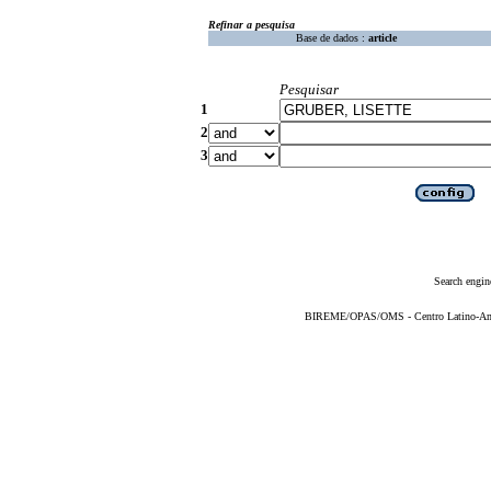
Refinar a pesquisa
Base de dados :
article
Pesquisar
1
2
3
Search engin
BIREME/OPAS/OMS - Centro Latino-Ame