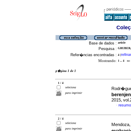
Coleç
Base de dados :
article
Pesquisa :
GRUBER, 
Refer�ncias encontradas :
refina
4
[
Mostrando:
1 .. 4
no f
p�gina 1 de 1
1 / 4
seleciona
Rodr�guez
para imprimir
berenje
2015, vol
resumo
·
2 / 4
seleciona
Mendoza, 
para imprimir
evaluaci