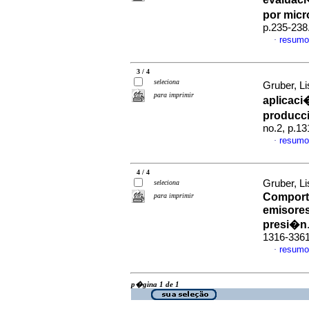
por mic
p.235-238
resumo
·
3 / 4
seleciona
Gruber, Li
para imprimir
aplicaci
producci
no.2, p.1
resumo
·
4 / 4
Gruber, Li
seleciona
Comporta
para imprimir
emisores
presi�n
1316-336
resumo
·
p�gina 1 de 1