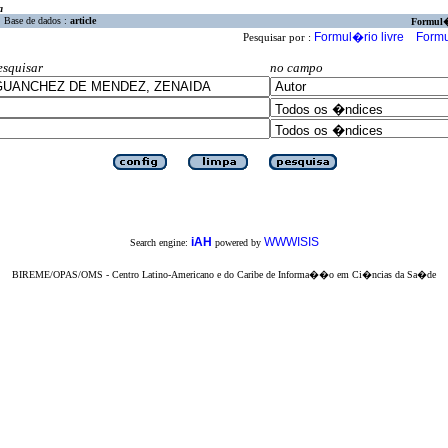
a
Base de dados :
article
Formul
Formul�rio livre
Formu
Pesquisar por :
esquisar
no campo
iAH
WWWISIS
Search engine:
powered by
BIREME/OPAS/OMS - Centro Latino-Americano e do Caribe de Informa��o em Ci�ncias da Sa�de