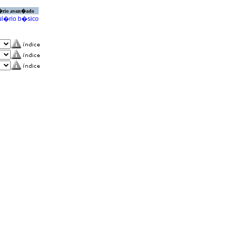
�rio avan�ado
l�rio b�sico