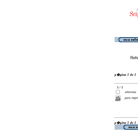
Ref
p�gina 1 de 1
1 / 1
seleciona
para impr
p�gina 1 de 1