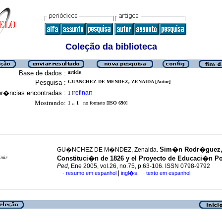
Coleção da biblioteca
Base de dados :
article
Pesquisa :
GUANCHEZ DE MENDEZ, ZENAIDA [Autor]
er�ncias encontradas :
refinar
1
[
]
Mostrando:
1 .. 1
no formato [
ISO 690
]
Sim�n Rodr�guez,
GU�NCHEZ DE M�NDEZ, Zenaida.
imir
Constituci�n de 1826
y el Proyecto de Educaci�n P
Ped
, Ene 2005, vol.26, no.75, p.63-106. ISSN 0798-9792
|
resumo em espanhol
ingl�s
texto em espanhol
·
·