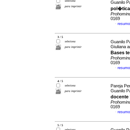
seleciona
Guanilo Pa
para imprimir
pol�tica
Prohomi
0169
resumo
·
3 / 5
Guanilo Pa
seleciona
Giuliana a
para imprimir
Bases te
Prohomi
0169
resumo
·
4 / 5
Pareja Per
seleciona
Guanilo P
para imprimir
docente 
Prohomi
0169
resumo
·
5 / 5
seleciona