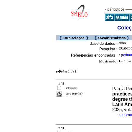
Coleç
Base de dados :
article
Pesquisa :
GUANILO
Refer�ncias encontradas :
refina
5
[
Mostrando:
1 .. 5
no f
p�gina 1 de 1
1 / 5
seleciona
Pareja Per
practice
para imprimir
degree 
Latin Am
2025, vol
resumo
·
2 / 5