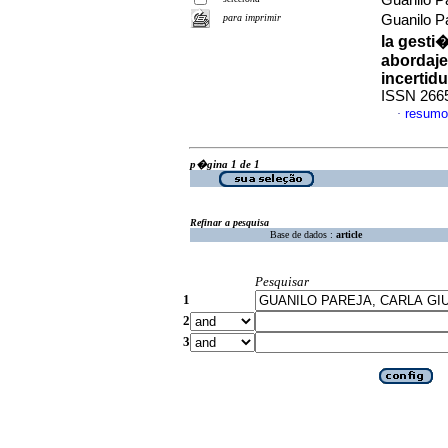
Guanilo Pa
para imprimir
Guanilo P
la gesti
abordaje
incertid
ISSN 266
resumo
·
p�gina 1 de 1
Refinar a pesquisa
Base de dados :
article
Pesquisar
1
2
3