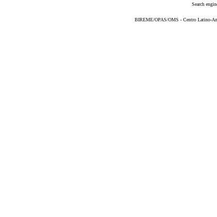
Search engin
BIREME/OPAS/OMS - Centro Latino-Ame