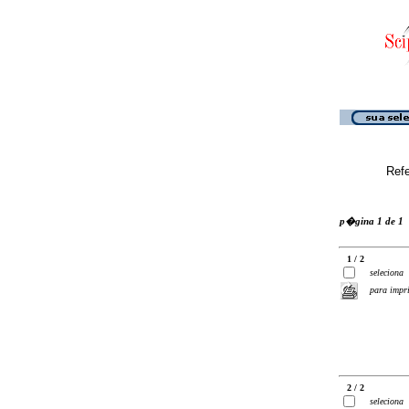
Ref
p�gina 1 de 1
1 / 2
seleciona
para impr
2 / 2
seleciona