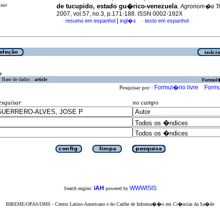
imir
de tucupido, estado gu�rico-venezuela
.
Agronom�a Tr
2007, vol.57, no.3, p.171-188. ISSN 0002-192X
|
resumo em espanhol
ingl�s
texto em espanhol
·
·
a
Base de dados :
article
Formul
Formul�rio livre
Formu
Pesquisar por :
esquisar
no campo
iAH
WWWISIS
Search engine:
powered by
BIREME/OPAS/OMS - Centro Latino-Americano e do Caribe de Informa��o em Ci�ncias da Sa�de