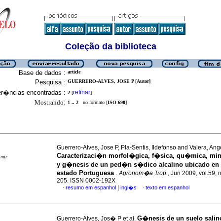
Coleção da biblioteca
Base de dados :
article
Pesquisa :
GUERRERO-ALVES, JOSE P [Autor]
er�ncias encontradas :
refinar
2
[
]
Mostrando:
1 .. 2
no formato [
ISO 690
]
Guerrero-Alves, Jose P, Pla-Sentis, Ildefonso and Valera, Ang
Caracterizaci�n morfol�gica, f�sica, qu�mica, mi
imir
y g�nesis de un ped�n s�dico alcalino ubicado en
estado Portuguesa
.
Agronom�a Trop.
, Jun 2009, vol.59, 
205. ISSN 0002-192X
|
resumo em espanhol
ingl�s
texto em espanhol
·
·
G�nesis de un suelo sali
Guerrero-Alves, Jos� P et al.