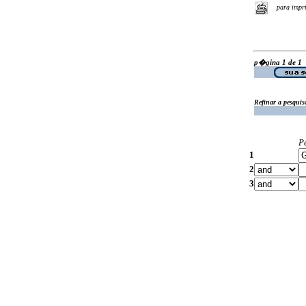
para impr
p�gina 1 de 1
Refinar a pesquis
P
1
2
3