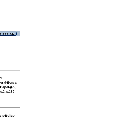
el
neral�gica
 Papel�n,
no.2, p.189-
no-s�dico