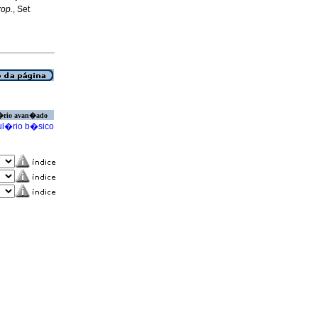
op.
, Set
�rio avan�ado
l�rio b�sico