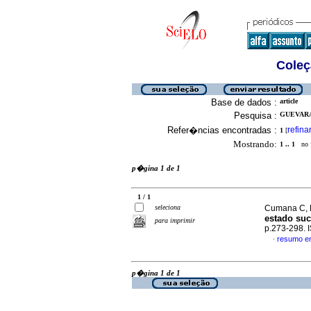
Coleç
Base de dados :
article
Pesquisa :
GUEVARA
Refer�ncias encontradas :
refina
1
[
Mostrando:
1 .. 1
no f
p�gina 1 de 1
1 / 1
seleciona
Cumana C, L
estado suc
para imprimir
p.273-298.
resumo e
·
p�gina 1 de 1