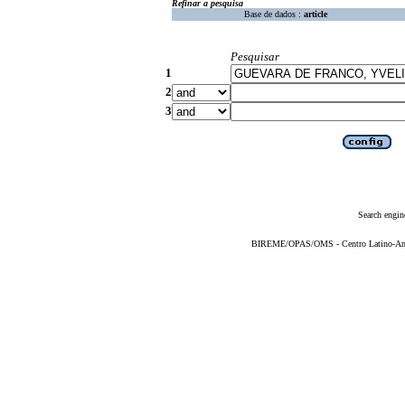
Refinar a pesquisa
Base de dados :
article
Pesquisar
1
2
3
Search engin
BIREME/OPAS/OMS - Centro Latino-Ame