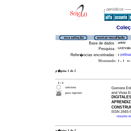
Coleç
Base de dados :
article
Pesquisa :
GUEVARA
Refer�ncias encontradas :
refina
1
[
Mostrando:
1 .. 1
no f
p�gina 1 de 1
1 / 1
seleciona
Guevara Est
and Vivas E
para imprimir
DIGITALE
APRENDIZ
CONSTRUC
ISSN 2665-
resumo e
·
p�gina 1 de 1