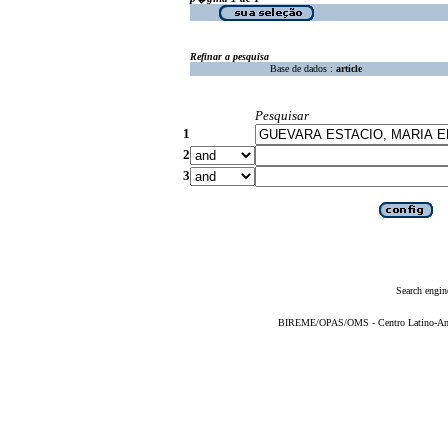
Refinar a pesquisa
Base de dados :
article
Pesquisar
1
2
3
Search engin
BIREME/OPAS/OMS - Centro Latino-Ame