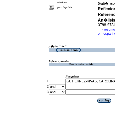
seleciona
Guti�rrez
para imprimir
Reflexio
Referenc
An�lisi
0798-978
resumo
·
em espanh
p�gina 1 de 1
Refinar a pesquisa
Base de dados :
article
Pesquisar
1
2
3