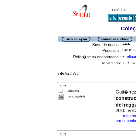
Coleç
Base de dados :
article
Pesquisa :
GUTIERR
Refer�ncias encontradas :
refina
2
[
Mostrando:
1 .. 2
no f
p�gina 1 de 1
1 / 2
seleciona
Guti�rrez
para imprimir
construc
del regg
2010, vol
resumo
·
em espanh
2 / 2