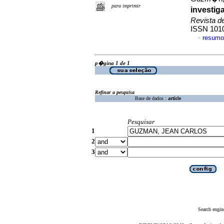
para imprimir
investig
Revista d
ISSN 101
resumo
·
p�gina 1 de 1
Refinar a pesquisa
Base de dados :
article
Pesquisar
1
2
3
Search engin