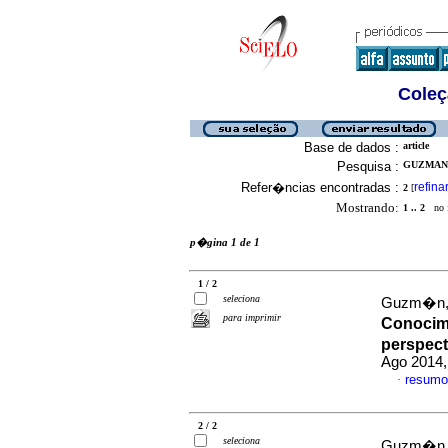
Coleç
Base de dados :
article
Pesquisa :
GUZMAN,
Refer�ncias encontradas :
refina
2
[
Mostrando:
1 .. 2
no f
p�gina 1 de 1
1 / 2
seleciona
Guzm�n, 
para imprimir
Conocim
perspect
Ago 2014,
resumo
·
2 / 2
seleciona
Guzm�n, 