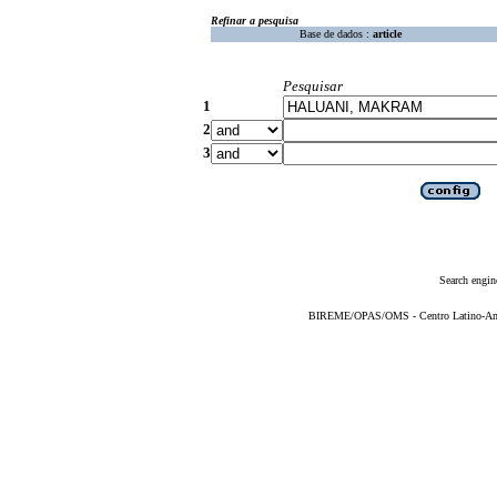
Refinar a pesquisa
Base de dados :
article
Pesquisar
1
2
3
Search engin
BIREME/OPAS/OMS - Centro Latino-Ame