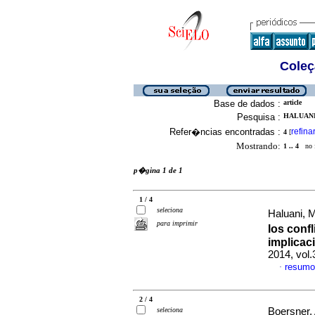
Coleç
Base de dados :
article
Pesquisa :
HALUANI
Refer�ncias encontradas :
refina
4
[
Mostrando:
1 .. 4
no f
p�gina 1 de 1
1 / 4
seleciona
Haluani,
para imprimir
los conf
implicac
2014, vol
resumo
·
2 / 4
seleciona
Boersner,