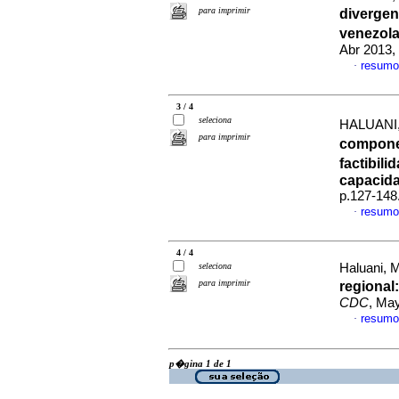
para imprimir
divergen
venezola
Abr 2013,
resumo
·
3 / 4
seleciona
HALUANI
para imprimir
compone
factibil
capacida
p.127-148
resumo
·
4 / 4
seleciona
Haluani,
para imprimir
regional
CDC
, Ma
resumo
·
p�gina 1 de 1