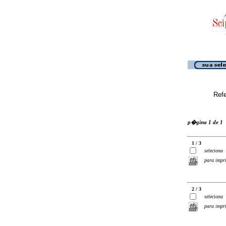
Ref
p�gina 1 de 1
1 / 3
seleciona
para impr
2 / 3
seleciona
para impr