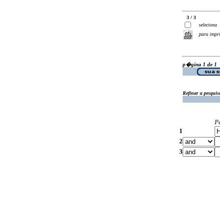
3 / 3
seleciona
para impr
p�gina 1 de 1
Refinar a pesquis
P
1
2
3