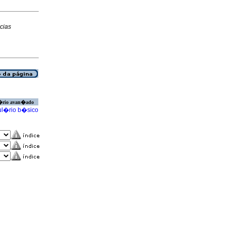
cias
�rio avan�ado
l�rio b�sico