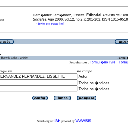
Editorial
Hern�ndez Fern�ndez, Lissette.
.
Revista de Cien
Sociales
, Ago 2006, vol.12, no.2, p.201-202. ISSN 1315-9518
imir
texto em espanhol
·
a
Base de dados :
article
Formul
Formul�rio livre
Formu
Pesquisar por :
esquisar
no campo
iAH
WWWISIS
Search engine:
powered by