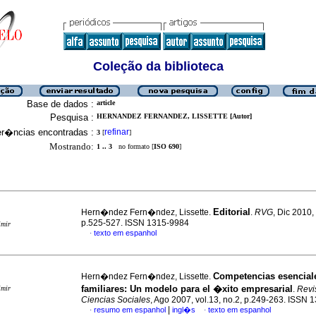
Coleção da biblioteca
Base de dados :
article
Pesquisa :
HERNANDEZ FERNANDEZ, LISSETTE [Autor]
er�ncias encontradas :
refinar
3
[
]
Mostrando:
1 .. 3
no formato [
ISO 690
]
Editorial
Hern�ndez Fern�ndez, Lissette.
.
RVG
, Dic 2010,
p.525-527. ISSN 1315-9984
imir
texto em espanhol
·
Competencias esencia
Hern�ndez Fern�ndez, Lissette.
familiares
:
Un modelo para el �xito empresarial
imir
.
Revi
Ciencias Sociales
, Ago 2007, vol.13, no.2, p.249-263. ISSN
|
resumo em espanhol
ingl�s
texto em espanhol
·
·