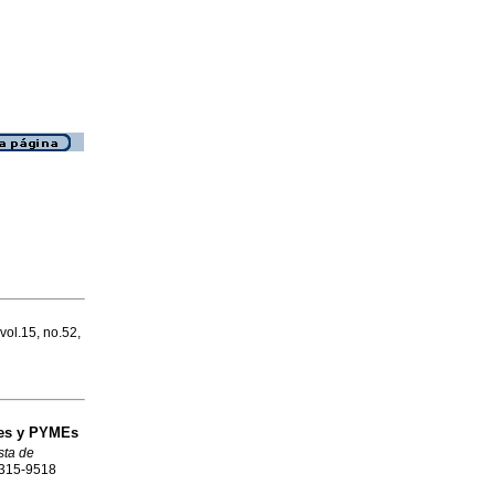
 vol.15, no.52,
les y PYMEs
sta de
 1315-9518