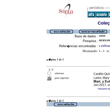
Coleç
Base de dados :
article
Pesquisa :
HERNAND
Refer�ncias encontradas :
refina
1
[
Mostrando:
1 .. 1
no f
p�gina 1 de 1
1 / 1
seleciona
Castillo Qu
Lares, Mary
para imprimir
Mart. y Eut
Jun 2017, v
resumo e
·
p�gina 1 de 1