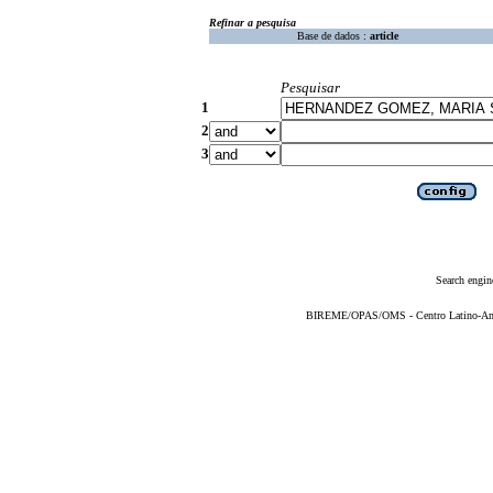
Refinar a pesquisa
Base de dados :
article
Pesquisar
1
2
3
Search engin
BIREME/OPAS/OMS - Centro Latino-Ame