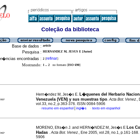
Coleção da biblioteca
Base de dados :
article
Pesquisa :
HERNANDEZ M, JESUS E [Autor]
er�ncias encontradas :
refinar
2
[
]
Mostrando:
1 .. 2
no formato [
ISO 690
]
L�quenes del Herbario Nacion
Hern�ndez M, Jes�s E.
Venezuela (VEN) y sus muestras tipo
.
Acta Bot. Venez.
,
imir
vol.33, no.2, p.363-376. ISSN 0084-5906
|
resumo em espanhol
ingl�s
texto em espanhol
·
·
Los Co
MORENO, Efra�n J. and HERN�NDEZ M, Jes�s E
Hadas
.
Acta Bot. Venez.
, Ene 2005, vol.28, no.1, p.161-168
imir
5906