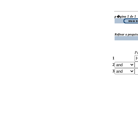
p�gina 1 de 1
Refinar a pesquis
P
1
2
3