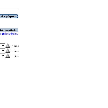
�rio avan�ado
l�rio b�sico