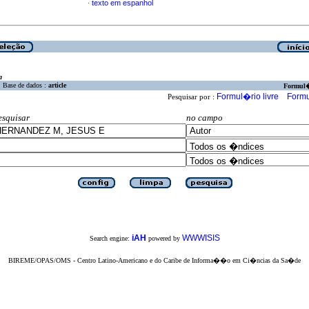
texto em espanhol
·
a
Base de dados :
article
Formul
Formul�rio livre
Formu
Pesquisar por :
esquisar
no campo
iAH
WWWISIS
Search engine:
powered by
BIREME/OPAS/OMS - Centro Latino-Americano e do Caribe de Informa��o em Ci�ncias da Sa�de