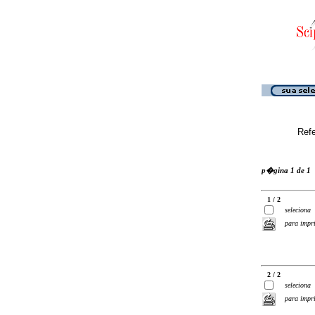
Ref
p�gina 1 de 1
1 / 2
seleciona
para impr
2 / 2
seleciona
para impr