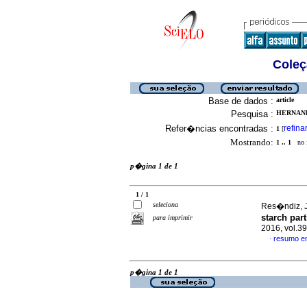
Coleç
Base de dados :
article
Pesquisa :
HERNAND
Refer�ncias encontradas :
refina
1
[
Mostrando:
1 .. 1
no f
p�gina 1 de 1
1 / 1
seleciona
Res�ndiz, J
starch par
para imprimir
2016, vol.3
resumo e
·
p�gina 1 de 1