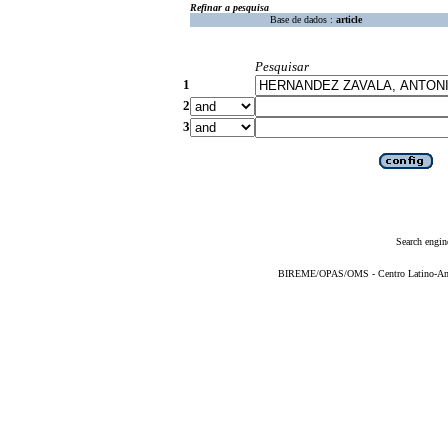
Refinar a pesquisa
Base de dados :
article
Pesquisar
1
2
3
Search engin
BIREME/OPAS/OMS - Centro Latino-Ame