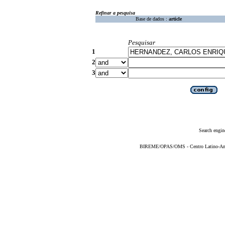
Refinar a pesquisa
Base de dados :
article
Pesquisar
1
2
3
Search engin
BIREME/OPAS/OMS - Centro Latino-Ame