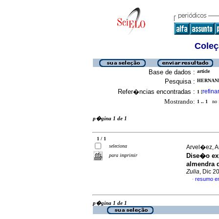
Coleç
Base de dados :
article
Pesquisa :
HERNAND
Refer�ncias encontradas :
refina
1
[
Mostrando:
1 .. 1
no f
p�gina 1 de 1
1 / 1
seleciona
Arvel�ez, A
Dise�o exp
para imprimir
almendra d
Zulia
, Dic 2
resumo e
·
p�gina 1 de 1