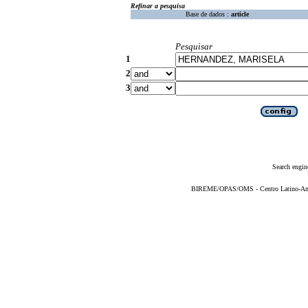
Refinar a pesquisa
Base de dados :
article
Pesquisar
1
2
3
Search engin
BIREME/OPAS/OMS - Centro Latino-Ame