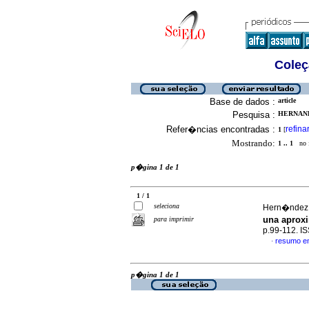
Coleç
Base de dados :
article
Pesquisa :
HERNAND
Refer�ncias encontradas :
refina
1
[
Mostrando:
1 .. 1
no f
p�gina 1 de 1
1 / 1
seleciona
Hern�ndez,
una aprox
para imprimir
p.99-112. I
resumo e
·
p�gina 1 de 1