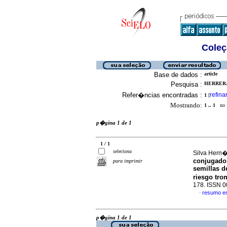
Coleç
Base de dados :
article
Pesquisa :
HERRERA
Refer�ncias encontradas :
refina
1
[
Mostrando:
1 .. 1
no f
p�gina 1 de 1
1 / 1
seleciona
Silva Hern�
conjugado
para imprimir
semillas de
riesgo tr
178. ISSN 
resumo e
·
p�gina 1 de 1