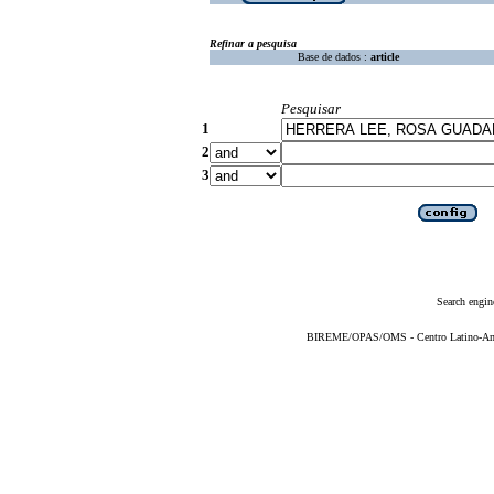
Refinar a pesquisa
Base de dados :
article
Pesquisar
1
2
3
Search engin
BIREME/OPAS/OMS - Centro Latino-Ame