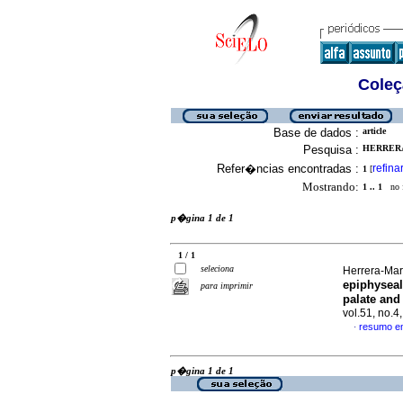
Coleç
Base de dados :
article
Pesquisa :
HERRERA
Refer�ncias encontradas :
refina
1
[
Mostrando:
1 .. 1
no f
p�gina 1 de 1
1 / 1
seleciona
Herrera-Mar
epiphyseal
para imprimir
palate and
vol.51, no.
resumo e
·
p�gina 1 de 1