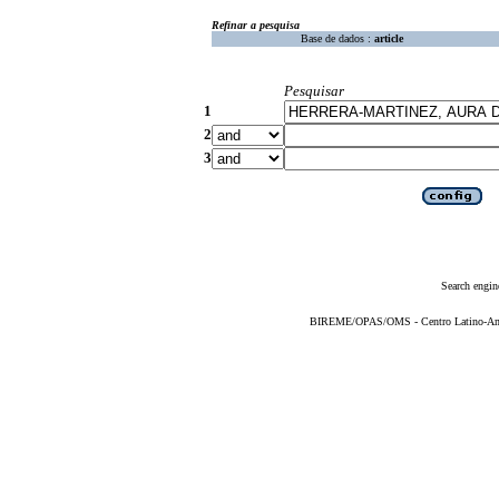
Refinar a pesquisa
Base de dados :
article
Pesquisar
1
2
3
Search engin
BIREME/OPAS/OMS - Centro Latino-Ame